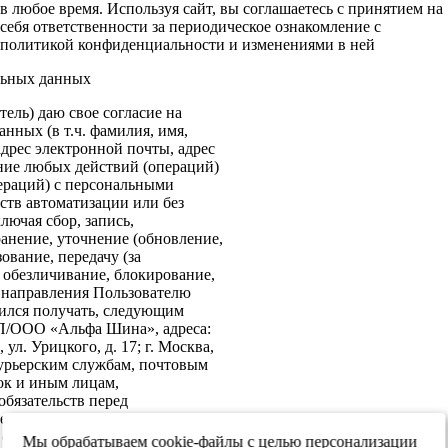
в любое время. Используя сайт, вы соглашаетесь с принятием на
себя ответственности за периодическое ознакомление с
политикой конфиденциальности и изменениями в ней
льных данных
ель) даю свое согласие на
нных (в т.ч. фамилия, имя,
адрес электронной почты, адрес
ение любых действий (операций)
ераций) с персональными
ств автоматизации или без
лючая сбор, запись,
анение, уточнение (обновление,
ование, передачу (за
 обезличивание, блокирование,
: направления Пользователю
ился получать, следующим
ИП/ООО «Альфа Шина», адреса:
ул. Урицкого, д. 17; г. Москва,
 курьерским службам, почтовым
ок и иным лицам,
бязательств перед
е согласие на передачу в
х обеспечения информационной
Мы обрабатываем cookie-файлы с целью персонализации