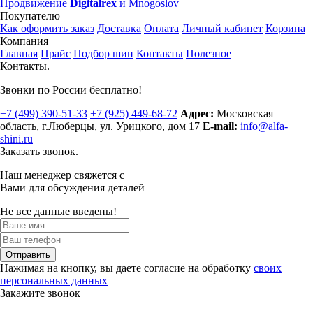
Продвижение
Digitalrex
и Mnogoslov
Покупателю
Как оформить заказ
Доставка
Оплата
Личный кабинет
Корзина
Компания
Главная
Прайс
Подбор шин
Контакты
Полезное
Контакты.
Звонки по России бесплатно!
+7 (499)
390-51-33
+7 (925)
449-68-72
Адрес:
Московская
область, г.Люберцы
,
ул. Урицкого, дом 17
E-mail:
info@alfa-
shini.ru
Заказать звонок.
Наш менеджер свяжется с
Вами для обсуждения деталей
Не все данные введены!
Отправить
Нажимая на кнопку, вы даете согласие на обработку
своих
персональных данных
Закажите звонок