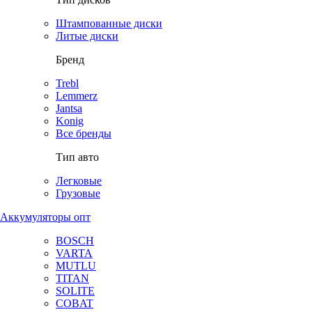
Штампованные диски
Литые диски
Бренд
Trebl
Lemmerz
Jantsa
Konig
Все бренды
Тип авто
Легковые
Грузовые
Аккумуляторы опт
BOSCH
VARTA
MUTLU
TITAN
SOLITE
COBAT