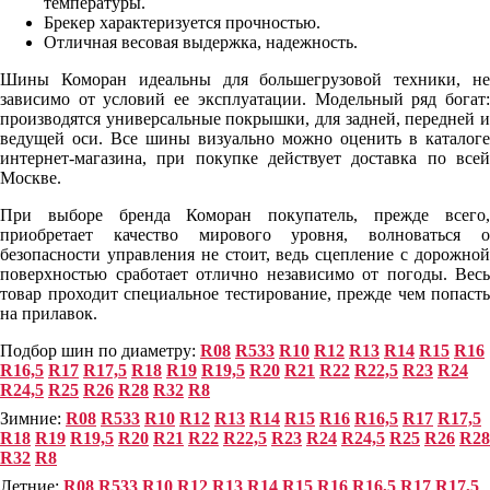
температуры.
Брекер характеризуется прочностью.
Отличная весовая выдержка, надежность.
Шины Коморан идеальны для большегрузовой техники, не
зависимо от условий ее эксплуатации. Модельный ряд богат:
производятся универсальные покрышки, для задней, передней и
ведущей оси. Все шины визуально можно оценить в каталоге
интернет-магазина, при покупке действует доставка по всей
Москве.
При выборе бренда Коморан покупатель, прежде всего,
приобретает качество мирового уровня, волноваться о
безопасности управления не стоит, ведь сцепление с дорожной
поверхностью сработает отлично независимо от погоды. Весь
товар проходит специальное тестирование, прежде чем попасть
на прилавок.
Подбор шин по диаметру:
R08
R533
R10
R12
R13
R14
R15
R16
R16,5
R17
R17,5
R18
R19
R19,5
R20
R21
R22
R22,5
R23
R24
R24,5
R25
R26
R28
R32
R8
Зимние:
R08
R533
R10
R12
R13
R14
R15
R16
R16,5
R17
R17,5
R18
R19
R19,5
R20
R21
R22
R22,5
R23
R24
R24,5
R25
R26
R28
R32
R8
Летние:
R08
R533
R10
R12
R13
R14
R15
R16
R16,5
R17
R17,5