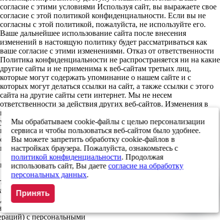
согласие с этими условиями Используя сайт, вы выражаете свое
согласие с этой политикой конфиденциальности. Если вы не
согласны с этой политикой, пожалуйста, не используйте его.
Ваше дальнейшее использование сайта после внесения
изменений в настоящую политику будет рассматриваться как
ваше согласие с этими изменениями. Отказ от ответственности
Политика конфиденциальности не распространяется ни на какие
другие сайты и не применима к веб-сайтам третьих лиц,
которые могут содержать упоминание о нашем сайте и с
которых могут делаться ссылки на сайт, а также ссылки с этого
сайта на другие сайты сети интернет. Мы не несем
ответственности за действия других веб-сайтов. Изменения в
политике конфиденциальности Мы имеем право по своему
усмотрению обновлять данную политику конфиденциальности
Мы обрабатываем cookie-файлы с целью персонализации
в любое время. Используя сайт, вы соглашаетесь с принятием на
сервиса и чтобы пользоваться веб-сайтом было удобнее.
себя ответственности за периодическое ознакомление с
Вы можете запретить обработку cookie-файлов в
политикой конфиденциальности и изменениями в ней
настройках браузера. Пожалуйста, ознакомьтесь с
политикой конфиденциальности
. Продолжая
льных данных
использовать сайт, Вы даете
согласие на обработку
персональных данных
.
ель) даю свое согласие на
нных (в т.ч. фамилия, имя,
Принять
адрес электронной почты, адрес
ение любых действий (операций)
ераций) с персональными