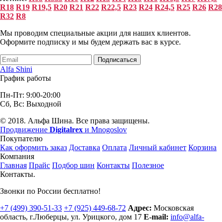
R18
R19
R19,5
R20
R21
R22
R22,5
R23
R24
R24,5
R25
R26
R28
R32
R8
Мы проводим специальные акции для наших клиентов.
Оформите подписку и мы будем держать вас в курсе.
Подписаться
Alfa Shini
График работы
Пн-Пт: 9:00-20:00
Сб, Вс: Выходной
© 2018. Альфа Шина. Все права защищены.
Продвижение
Digitalrex
и Mnogoslov
Покупателю
Как оформить заказ
Доставка
Оплата
Личный кабинет
Корзина
Компания
Главная
Прайс
Подбор шин
Контакты
Полезное
Контакты.
Звонки по России бесплатно!
+7 (499)
390-51-33
+7 (925)
449-68-72
Адрес:
Московская
область, г.Люберцы
,
ул. Урицкого, дом 17
E-mail:
info@alfa-