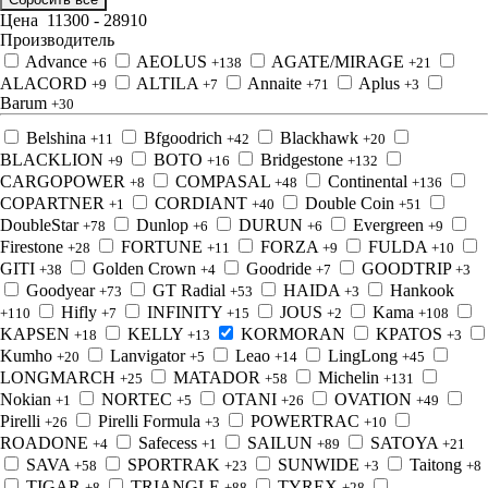
Цена
11300
-
28910
Производитель
Advance
AEOLUS
AGATE/MIRAGE
+6
+138
+21
ALACORD
ALTILA
Annaite
Aplus
+9
+7
+71
+3
Barum
+30
Belshina
Bfgoodrich
Blackhawk
+11
+42
+20
BLACKLION
BOTO
Bridgestone
+9
+16
+132
CARGOPOWER
COMPASAL
Continental
+8
+48
+136
COPARTNER
CORDIANT
Double Coin
+1
+40
+51
DoubleStar
Dunlop
DURUN
Evergreen
+78
+6
+6
+9
Firestone
FORTUNE
FORZA
FULDA
+28
+11
+9
+10
GITI
Golden Crown
Goodride
GOODTRIP
+38
+4
+7
+3
Goodyear
GT Radial
HAIDA
Hankook
+73
+53
+3
Hifly
INFINITY
JOUS
Kama
+110
+7
+15
+2
+108
KAPSEN
KELLY
KORMORAN
KPATOS
+18
+13
+3
Kumho
Lanvigator
Leao
LingLong
+20
+5
+14
+45
LONGMARCH
MATADOR
Michelin
+25
+58
+131
Nokian
NORTEC
OTANI
OVATION
+1
+5
+26
+49
Pirelli
Pirelli Formula
POWERTRAC
+26
+3
+10
ROADONE
Safecess
SAILUN
SATOYA
+4
+1
+89
+21
SAVA
SPORTRAK
SUNWIDE
Taitong
+58
+23
+3
+8
TIGAR
TRIANGLE
TYREX
+8
+88
+28