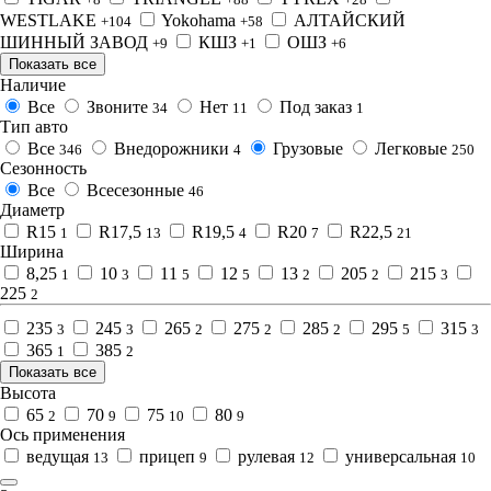
WESTLAKE
Yokohama
АЛТАЙСКИЙ
+104
+58
ШИННЫЙ ЗАВОД
КШЗ
ОШЗ
+9
+1
+6
Показать все
Наличие
Все
Звоните
Нет
Под заказ
34
11
1
Тип авто
Все
Внедорожники
Грузовые
Легковые
346
4
250
Сезонность
Все
Всесезонные
46
Диаметр
R15
R17,5
R19,5
R20
R22,5
1
13
4
7
21
Ширина
8,25
10
11
12
13
205
215
1
3
5
5
2
2
3
225
2
235
245
265
275
285
295
315
3
3
2
2
2
5
3
365
385
1
2
Показать все
Высота
65
70
75
80
2
9
10
9
Ось применения
ведущая
прицеп
рулевая
универсальная
13
9
12
10