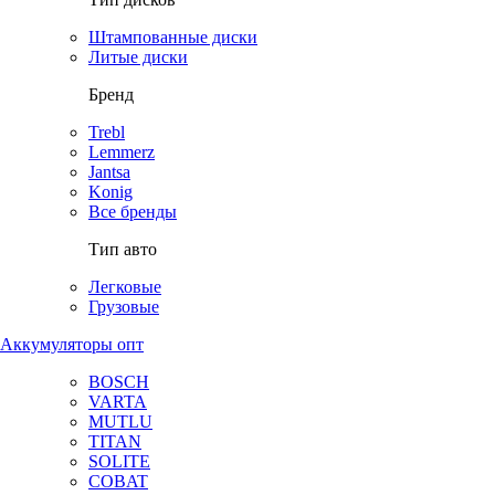
Штампованные диски
Литые диски
Бренд
Trebl
Lemmerz
Jantsa
Konig
Все бренды
Тип авто
Легковые
Грузовые
Аккумуляторы опт
BOSCH
VARTA
MUTLU
TITAN
SOLITE
COBAT