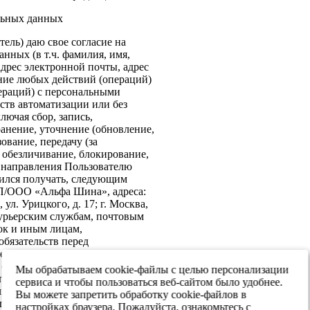
льных данных
ель) даю свое согласие на
нных (в т.ч. фамилия, имя,
адрес электронной почты, адрес
ение любых действий (операций)
ераций) с персональными
ств автоматизации или без
лючая сбор, запись,
анение, уточнение (обновление,
ование, передачу (за
 обезличивание, блокирование,
: направления Пользователю
ился получать, следующим
ИП/ООО «Альфа Шина», адреса:
ул. Урицкого, д. 17; г. Москва,
 курьерским службам, почтовым
ок и иным лицам,
бязательств перед
е согласие на передачу в
х обеспечения информационной
Мы обрабатываем cookie-файлы с целью персонализации
 персональных данных третьим
сервиса и чтобы пользоваться веб-сайтом было удобнее.
я реализации целей,
Вы можете запретить обработку cookie-файлов в
ласием. Настоящее согласие
настройках браузера. Пожалуйста, ознакомьтесь с