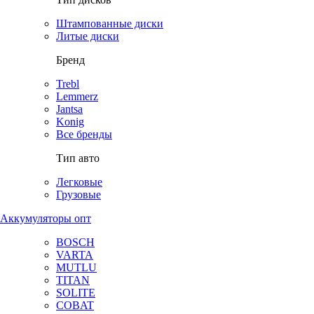
Штампованные диски
Литые диски
Бренд
Trebl
Lemmerz
Jantsa
Konig
Все бренды
Тип авто
Легковые
Грузовые
Аккумуляторы опт
BOSCH
VARTA
MUTLU
TITAN
SOLITE
COBAT