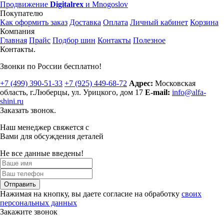
Продвижение
Digitalrex
и Mnogoslov
Покупателю
Как оформить заказ
Доставка
Оплата
Личный кабинет
Корзина
Компания
Главная
Прайс
Подбор шин
Контакты
Полезное
Контакты.
Звонки по России бесплатно!
+7 (499)
390-51-33
+7 (925)
449-68-72
Адрес:
Московская
область, г.Люберцы
,
ул. Урицкого, дом 17
E-mail:
info@alfa-
shini.ru
Заказать звонок.
Наш менеджер свяжется с
Вами для обсуждения деталей
Не все данные введены!
Отправить
Нажимая на кнопку, вы даете согласие на обработку
своих
персональных данных
Закажите звонок