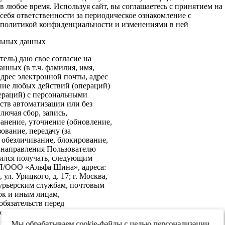
в любое время. Используя сайт, вы соглашаетесь с принятием на
себя ответственности за периодическое ознакомление с
политикой конфиденциальности и изменениями в ней
льных данных
ель) даю свое согласие на
нных (в т.ч. фамилия, имя,
адрес электронной почты, адрес
ение любых действий (операций)
ераций) с персональными
ств автоматизации или без
лючая сбор, запись,
анение, уточнение (обновление,
ование, передачу (за
 обезличивание, блокирование,
: направления Пользователю
ился получать, следующим
ИП/ООО «Альфа Шина», адреса:
ул. Урицкого, д. 17; г. Москва,
 курьерским службам, почтовым
ок и иным лицам,
бязательств перед
е согласие на передачу в
х обеспечения информационной
Мы обрабатываем cookie-файлы с целью персонализации