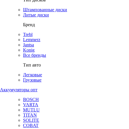
Штампованные диски
Литые диски
Бренд
Trebl
Lemmerz
Jantsa
Konig
Все бренды
Тип авто
Легковые
Грузовые
Аккумуляторы опт
BOSCH
VARTA
MUTLU
TITAN
SOLITE
COBAT