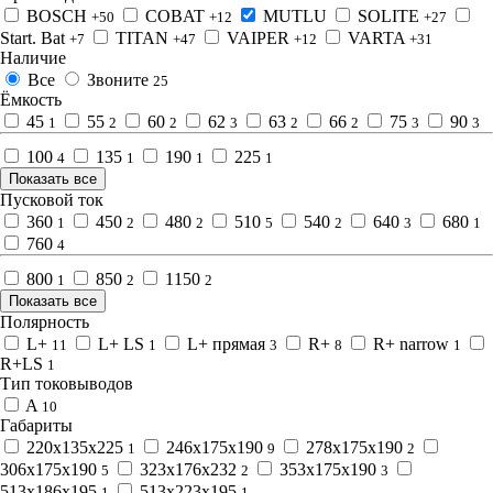
BOSCH
COBAT
MUTLU
SOLITE
+50
+12
+27
Start. Bat
TITAN
VAIPER
VARTA
+7
+47
+12
+31
Наличие
Все
Звоните
25
Ёмкость
45
55
60
62
63
66
75
90
1
2
2
3
2
2
3
3
100
135
190
225
4
1
1
1
Показать все
Пусковой ток
360
450
480
510
540
640
680
1
2
2
5
2
3
1
760
4
800
850
1150
1
2
2
Показать все
Полярность
L+
L+ LS
L+ прямая
R+
R+ narrow
11
1
3
8
1
R+LS
1
Тип токовыводов
A
10
Габариты
220x135х225
246x175x190
278x175x190
1
9
2
306x175x190
323x176x232
353x175x190
5
2
3
513x186x195
513x223x195
1
1