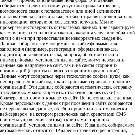
также — прочие, заполняемые поля форм. Эти данные
собираются в целях оказания услуг или продажи товаров,
возможности связи с пользователем или иной активности
пользователя на сайте, а также, чтобы отправлять пользователю
информацию, которую он согласился получать. Мы не
проверяем достоверность оставляемых данных и не гарантируем
качественного исполнения заказов, оказания услуг или обратной
связи с нами при предоставлении некорректных сведений.
Данные собираются имеющимися на сайте формами для
заполнения (например, регистрации, оформления заказа,
подписки, оставления отзыва, вопроса, обратной связи и
иными). Формы, установленные на сайте, могут передавать
данные как напрямую на сайт, так и на сайты сторонних
организаций (скрипты сервисов сторонних организаций).
Данные могут собираться через технологию cookies (куки) как
непосредственно сайтом, так и скриптами сервисов сторонних
организаций. Эти данные собираются автоматически, отправку
этих данных можно запретить, отключив cookies (куки) в
браузере, в котором открывается сайт. Не персональные данные
Кроме персональных данных при посещении сайта собираются
не персональные данные, их сбор происходит автоматически
веб-сервером, на котором расположен сайт, средствами CMS
(системы управления сайтом), скриптами сторонних
организаций, установленными на сайте. К данным, собираемым
автоматически, относятся: IP адрес и страна его регистрации,