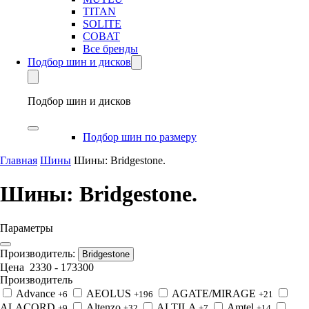
TITAN
SOLITE
COBAT
Все бренды
Подбор шин и дисков
Подбор шин и дисков
Подбор шин по размеру
Главная
Шины
Шины: Bridgestone.
Шины: Bridgestone.
Параметры
Производитель:
Bridgestone
Цена
2330
-
173300
Производитель
Advance
AEOLUS
AGATE/MIRAGE
+6
+196
+21
ALACORD
Altenzo
ALTILA
Amtel
+9
+32
+7
+14