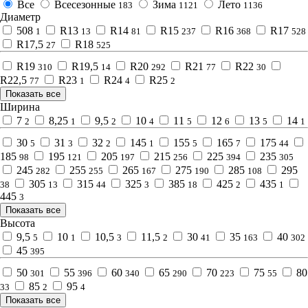
Все
Всесезонные
Зима
Лето
183
1121
1136
Диаметр
508
R13
R14
R15
R16
R17
1
13
81
237
368
528
R17,5
R18
27
525
R19
R19,5
R20
R21
R22
310
14
292
77
30
R22,5
R23
R24
R25
77
1
4
2
Показать все
Ширина
7
8,25
9,5
10
11
12
13
14
2
1
2
4
5
6
5
1
30
31
32
145
155
165
175
5
3
2
1
5
7
44
185
195
205
215
225
235
98
121
197
256
394
305
245
255
265
275
285
295
282
255
167
190
108
305
315
325
385
425
435
38
13
44
3
18
2
1
445
3
Показать все
Высота
9,5
10
10,5
11,5
30
35
40
5
1
3
2
41
163
302
45
395
50
55
60
65
70
75
80
301
396
340
290
223
55
85
95
33
2
4
Показать все