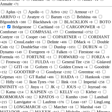
Annaite
+71
Aplus
Apollo
Arivo
Armour
+21
+1
+202
+17
ARRIVO
Avatyre
Barum
Belshina
+1
+5
+125
+66
Bfgoodrich
Blackhawk
BLACKLION
BOTO
+380
+20
+9
Bridgestone
Cachland
CARGOPOWER
+17
+10
+8
Comforser
COMPASAL
Continental
+18
+77
+3752
Contyre
Cooper
COPARTNER
CORDIANT
+18
+340
+1
CrossLeader
Delinte
DMack
Double
+426
+16
+406
+6
Coin
DoubleStar
Dunlop
DURUN
+52
+350
+1051
+6
Dynamo
Evergreen
Falken
Firestone
+149
+9
+3
+64
Formula
FORTUNE
FORWARD
FORZA
+95
+11
+32
+9
Fronway
FULDA
General Tire
Gislaved
+361
+11
+258
GITI
Goform
Golden Crown
Goodride
+267
+38
+5
+4
GOODTRIP
Goodyear
Greentrac
+152
+3
+2192
+65
Gripmax
GT Radial
HAIDA
Hankook
+631
+486
+3
+2380
Hifly
Ikon Tyres
Ilink
Imperial
+140
+760
+318
+258
INFINITY
Jinyu
JK
JOUS
Joyroad
+15
+1
+2
+2
+96
Kama
KAPSEN
KELLY
Kleber
+214
+25
+13
+1
KORMORAN
KPATOS
Kumho
Landsail
+302
+3
+2049
Lanvigator
Laufenn
Leao
LingLong
+215
+6
+376
+187
LONGMARCH
Marcher
Marshal
+819
+25
+18
+649
MATADOR
MAXXIS
Michelin
Minerva