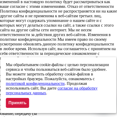
изменений в настоящую политику будет рассматриваться как
ваше согласие с этими изменениями. Отказ от ответственности
Политика конфиденциальности не распространяется ни на какие
другие сайты и не применима к веб-сайтам третьих лиц,
которые могут содержать упоминание о нашем сайте и с
которых могут делаться ссылки на сайт, а также ссылки с этого
сайта на другие сайты сети интернет. Мы не несем
ответственности за действия других веб-сайтов. Изменения в
политике конфиденциальности Мы имеем право по своему
усмотрению обновлять данную политику конфиденциальности
в любое время. Используя сайт, вы соглашаетесь с принятием на
себя ответственности за периодическое ознакомление с
политикой конфиденциальности и изменениями в ней
Мы обрабатываем cookie-файлы с целью персонализации
льных данных
сервиса и чтобы пользоваться веб-сайтом было удобнее.
Вы можете запретить обработку cookie-файлов в
ель) даю свое согласие на
настройках браузера. Пожалуйста, ознакомьтесь с
нных (в т.ч. фамилия, имя,
политикой конфиденциальности
. Продолжая
адрес электронной почты, адрес
использовать сайт, Вы даете
согласие на обработку
ение любых действий (операций)
персональных данных
.
ераций) с персональными
ств автоматизации или без
Принять
лючая сбор, запись,
анение, уточнение (обновление,
ование, передачу (за