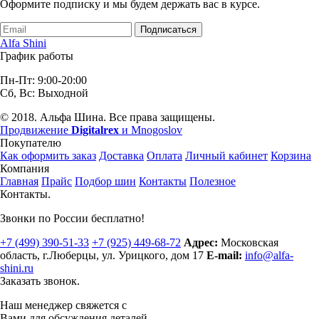
Оформите подписку и мы будем держать вас в курсе.
Подписаться
Alfa Shini
График работы
Пн-Пт: 9:00-20:00
Сб, Вс: Выходной
© 2018. Альфа Шина. Все права защищены.
Продвижение
Digitalrex
и Mnogoslov
Покупателю
Как оформить заказ
Доставка
Оплата
Личный кабинет
Корзина
Компания
Главная
Прайс
Подбор шин
Контакты
Полезное
Контакты.
Звонки по России бесплатно!
+7 (499)
390-51-33
+7 (925)
449-68-72
Адрес:
Московская
область, г.Люберцы
,
ул. Урицкого, дом 17
E-mail:
info@alfa-
shini.ru
Заказать звонок.
Наш менеджер свяжется с
Вами для обсуждения деталей