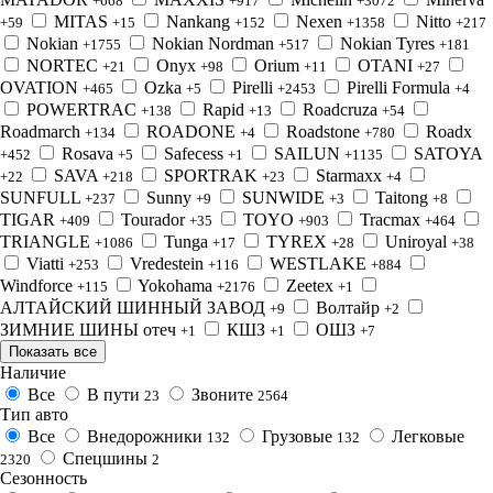
+668
+917
+3072
MITAS
Nankang
Nexen
Nitto
+59
+15
+152
+1358
+217
Nokian
Nokian Nordman
Nokian Tyres
+1755
+517
+181
NORTEC
Onyx
Orium
OTANI
+21
+98
+11
+27
OVATION
Ozka
Pirelli
Pirelli Formula
+465
+5
+2453
+4
POWERTRAC
Rapid
Roadcruza
+138
+13
+54
Roadmarch
ROADONE
Roadstone
Roadx
+134
+4
+780
Rosava
Safecess
SAILUN
SATOYA
+452
+5
+1
+1135
SAVA
SPORTRAK
Starmaxx
+22
+218
+23
+4
SUNFULL
Sunny
SUNWIDE
Taitong
+237
+9
+3
+8
TIGAR
Tourador
TOYO
Tracmax
+409
+35
+903
+464
TRIANGLE
Tunga
TYREX
Uniroyal
+1086
+17
+28
+38
Viatti
Vredestein
WESTLAKE
+253
+116
+884
Windforce
Yokohama
Zeetex
+115
+2176
+1
АЛТАЙСКИЙ ШИННЫЙ ЗАВОД
Волтайр
+9
+2
ЗИМНИЕ ШИНЫ отеч
КШЗ
ОШЗ
+1
+1
+7
Показать все
Наличие
Все
В пути
Звоните
23
2564
Тип авто
Все
Внедорожники
Грузовые
Легковые
132
132
Спецшины
2320
2
Сезонность