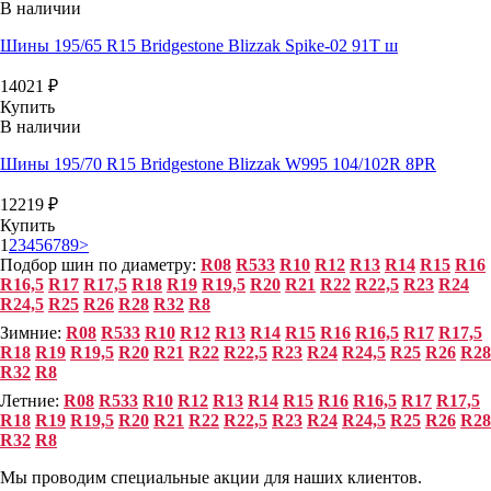
В наличии
Шины 195/65 R15 Bridgestone Blizzak Spike-02 91T ш
14021
₽
Купить
В наличии
Шины 195/70 R15 Bridgestone Blizzak W995 104/102R 8PR
12219
₽
Купить
1
2
3
4
5
6
7
8
9
>
Подбор шин по диаметру:
R08
R533
R10
R12
R13
R14
R15
R16
R16,5
R17
R17,5
R18
R19
R19,5
R20
R21
R22
R22,5
R23
R24
R24,5
R25
R26
R28
R32
R8
Зимние:
R08
R533
R10
R12
R13
R14
R15
R16
R16,5
R17
R17,5
R18
R19
R19,5
R20
R21
R22
R22,5
R23
R24
R24,5
R25
R26
R28
R32
R8
Летние:
R08
R533
R10
R12
R13
R14
R15
R16
R16,5
R17
R17,5
R18
R19
R19,5
R20
R21
R22
R22,5
R23
R24
R24,5
R25
R26
R28
R32
R8
Мы проводим специальные акции для наших клиентов.