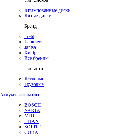
Штампованные диски
Литые диски
Бренд
Trebl
Lemmerz
Jantsa
Konig
Все бренды
Тип авто
Легковые
Грузовые
Аккумуляторы опт
BOSCH
VARTA
MUTLU
TITAN
SOLITE
COBAT