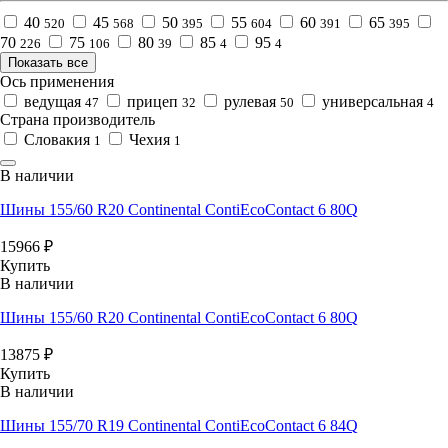
40
45
50
55
60
65
520
568
395
604
391
395
70
75
80
85
95
226
106
39
4
4
Показать все
Ось применения
ведущая
прицеп
рулевая
универсальная
47
32
50
4
Страна производитель
Словакия
Чехия
1
1
В наличии
Шины 155/60 R20 Continental ContiEcoContact 6 80Q
15966
₽
Купить
В наличии
Шины 155/60 R20 Continental ContiEcoContact 6 80Q
13875
₽
Купить
В наличии
Шины 155/70 R19 Continental ContiEcoContact 6 84Q