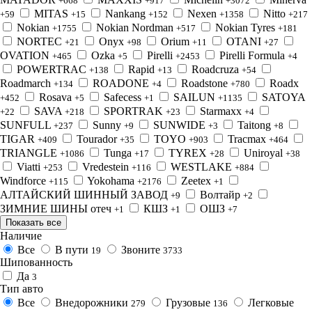
+668
+917
+3072
MITAS
Nankang
Nexen
Nitto
+59
+15
+152
+1358
+217
Nokian
Nokian Nordman
Nokian Tyres
+1755
+517
+181
NORTEC
Onyx
Orium
OTANI
+21
+98
+11
+27
OVATION
Ozka
Pirelli
Pirelli Formula
+465
+5
+2453
+4
POWERTRAC
Rapid
Roadcruza
+138
+13
+54
Roadmarch
ROADONE
Roadstone
Roadx
+134
+4
+780
Rosava
Safecess
SAILUN
SATOYA
+452
+5
+1
+1135
SAVA
SPORTRAK
Starmaxx
+22
+218
+23
+4
SUNFULL
Sunny
SUNWIDE
Taitong
+237
+9
+3
+8
TIGAR
Tourador
TOYO
Tracmax
+409
+35
+903
+464
TRIANGLE
Tunga
TYREX
Uniroyal
+1086
+17
+28
+38
Viatti
Vredestein
WESTLAKE
+253
+116
+884
Windforce
Yokohama
Zeetex
+115
+2176
+1
АЛТАЙСКИЙ ШИННЫЙ ЗАВОД
Волтайр
+9
+2
ЗИМНИЕ ШИНЫ отеч
КШЗ
ОШЗ
+1
+1
+7
Показать все
Наличие
Все
В пути
Звоните
19
3733
Шипованность
Да
3
Тип авто
Все
Внедорожники
Грузовые
Легковые
279
136