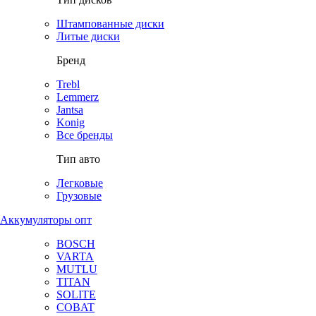
Штампованные диски
Литые диски
Бренд
Trebl
Lemmerz
Jantsa
Konig
Все бренды
Тип авто
Легковые
Грузовые
Аккумуляторы опт
BOSCH
VARTA
MUTLU
TITAN
SOLITE
COBAT