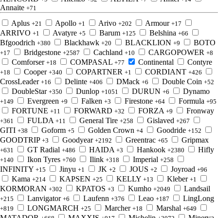
Annaite
+71
Aplus
Apollo
Arivo
Armour
+21
+1
+202
+17
ARRIVO
Avatyre
Barum
Belshina
+1
+5
+125
+66
Bfgoodrich
Blackhawk
BLACKLION
BOTO
+380
+20
+9
Bridgestone
Cachland
CARGOPOWER
+17
+2587
+10
+8
Comforser
COMPASAL
Continental
Contyre
+18
+77
Cooper
COPARTNER
CORDIANT
+18
+340
+1
+426
CrossLeader
Delinte
DMack
Double Coin
+16
+406
+6
+52
DoubleStar
Dunlop
DURUN
Dynamo
+350
+1051
+6
Evergreen
Falken
Firestone
Formula
+149
+9
+3
+64
+95
FORTUNE
FORWARD
FORZA
Fronway
+11
+32
+9
FULDA
General Tire
Gislaved
+361
+11
+258
+267
GITI
Goform
Golden Crown
Goodride
+38
+5
+4
+152
GOODTRIP
Goodyear
Greentrac
Gripmax
+3
+2192
+65
GT Radial
HAIDA
Hankook
Hifly
+631
+486
+3
+2380
Ikon Tyres
Ilink
Imperial
+140
+760
+318
+258
INFINITY
Jinyu
JK
JOUS
Joyroad
+15
+1
+2
+2
+96
Kama
KAPSEN
KELLY
Kleber
+214
+25
+13
+1
KORMORAN
KPATOS
Kumho
Landsail
+302
+3
+2049
Lanvigator
Laufenn
Leao
LingLong
+215
+6
+376
+187
LONGMARCH
Marcher
Marshal
+819
+25
+18
+649
MATADOR
MAXXIS
Michelin
Minerva