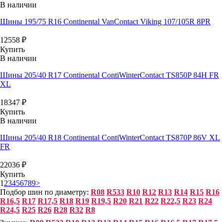
В наличии
Шины 195/75 R16 Continental VanContact Viking 107/105R 8PR
12558
₽
Купить
В наличии
Шины 205/40 R17 Continental ContiWinterContact TS850P 84H FR
XL
18347
₽
Купить
В наличии
Шины 205/40 R18 Continental ContiWinterContact TS870P 86V XL
FR
22036
₽
Купить
1
2
3
4
5
6
7
8
9
>
Подбор шин по диаметру:
R08
R533
R10
R12
R13
R14
R15
R16
R16,5
R17
R17,5
R18
R19
R19,5
R20
R21
R22
R22,5
R23
R24
R24,5
R25
R26
R28
R32
R8