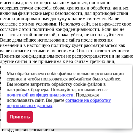
и агентам доступ к персональным данным, постоянно
совершенствуем способы сбора, хранения и обработки данных,
включая физические меры безопасности, для противодействия
несанкционированному доступу к нашим системам. Ваше
согласие с этими условиями Используя сайт, вы выражаете свое
согласие с этой политикой конфиденциальности. Если вы не
согласны с этой политикой, пожалуйста, не используйте его.
Ваше дальнейшее использование сайта после внесения
изменений в настоящую политику будет рассматриваться как
ваше согласие с этими изменениями. Отказ от ответственности
Политика конфиденциальности не распространяется ни на какие
другие сайты и не применима к веб-сайтам третьих лиц,
которые могут содержать упоминание о нашем сайте и с
которых могут делаться ссылки на сайт, а также ссылки с этого
Мы обрабатываем cookie-файлы с целью персонализации
сайта на другие сайты сети интернет. Мы не несем
сервиса и чтобы пользоваться веб-сайтом было удобнее.
ответственности за действия других веб-сайтов. Изменения в
Вы можете запретить обработку cookie-файлов в
политике конфиденциальности Мы имеем право по своему
настройках браузера. Пожалуйста, ознакомьтесь с
усмотрению обновлять данную политику конфиденциальности
политикой конфиденциальности
. Продолжая
в любое время. Используя сайт, вы соглашаетесь с принятием на
использовать сайт, Вы даете
согласие на обработку
себя ответственности за периодическое ознакомление с
персональных данных
.
политикой конфиденциальности и изменениями в ней
Принять
льных данных
ель) даю свое согласие на