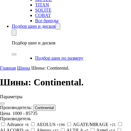
TITAN
SOLITE
COBAT
Все бренды
Подбор шин и дисков
Подбор шин и дисков
Подбор шин по размеру
Главная
Шины
Шины: Continental.
Шины: Continental.
Параметры
Производитель:
Continental
Цена
1000
-
85735
Производитель
Advance
AEOLUS
AGATE/MIRAGE
+6
+196
+21
ALACORD
Altenzo
ALTILA
Amtel
+9
+32
+7
+14