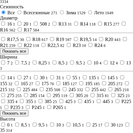
3334
Сезонность
Все
Всесезонные
Зима
Лето
271
1529
1649
Диаметр
16
20
508
R13
R14
R15
1
1
2
31
118
277
R16
R17
562
584
R17,5
R18
R19
R19,5
R20
30
617
597
14
443
R21
R22
R22,5
R23
R24
259
118
82
10
6
Показать все
Ширина
7
7,5
8,25
8,5
9,5
10
12
13
2
2
1
2
2
4
4
3
14
27
30
31
55
135
145
1
1
1
1
1
1
5
155
165
175
185
195
205
32
27
76
127
185
272
215
225
235
245
255
265
332
484
508
332
442
210
275
285
295
305
315
325
255
154
119
20
81
23
335
355
385
425
435
445
P225
4
1
25
3
1
3
P235
P245
P265
1
3
1
1
Показать все
Высота
0
8,5
9,5
10
10,5
25
30
1
1
1
3
1
17
123
35
314