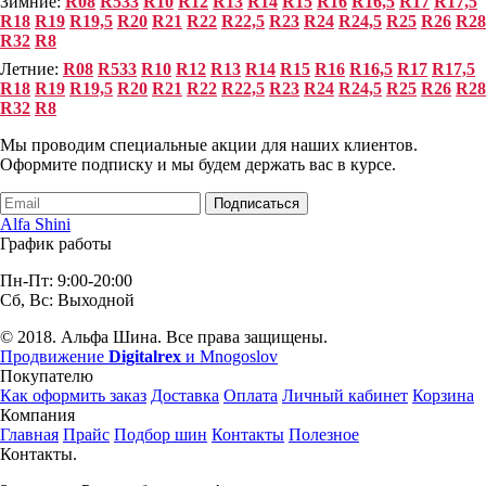
Зимние:
R08
R533
R10
R12
R13
R14
R15
R16
R16,5
R17
R17,5
R18
R19
R19,5
R20
R21
R22
R22,5
R23
R24
R24,5
R25
R26
R28
R32
R8
Летние:
R08
R533
R10
R12
R13
R14
R15
R16
R16,5
R17
R17,5
R18
R19
R19,5
R20
R21
R22
R22,5
R23
R24
R24,5
R25
R26
R28
R32
R8
Мы проводим специальные акции для наших клиентов.
Оформите подписку и мы будем держать вас в курсе.
Подписаться
Alfa Shini
График работы
Пн-Пт: 9:00-20:00
Сб, Вс: Выходной
© 2018. Альфа Шина. Все права защищены.
Продвижение
Digitalrex
и Mnogoslov
Покупателю
Как оформить заказ
Доставка
Оплата
Личный кабинет
Корзина
Компания
Главная
Прайс
Подбор шин
Контакты
Полезное
Контакты.