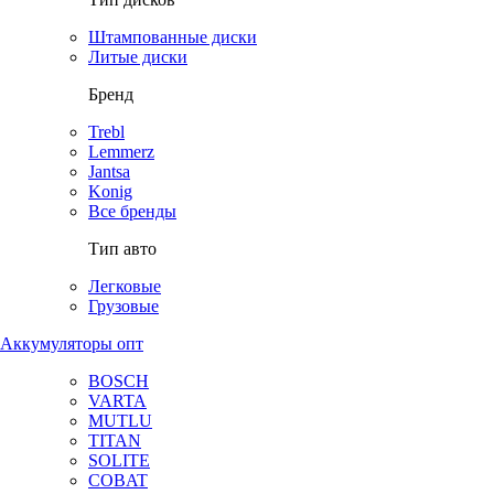
Штампованные диски
Литые диски
Бренд
Trebl
Lemmerz
Jantsa
Konig
Все бренды
Тип авто
Легковые
Грузовые
Аккумуляторы опт
BOSCH
VARTA
MUTLU
TITAN
SOLITE
COBAT