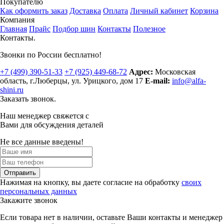
Покупателю
Как оформить заказ
Доставка
Оплата
Личный кабинет
Корзина
Компания
Главная
Прайс
Подбор шин
Контакты
Полезное
Контакты.
Звонки по России бесплатно!
+7 (499)
390-51-33
+7 (925)
449-68-72
Адрес:
Московская
область, г.Люберцы
,
ул. Урицкого, дом 17
E-mail:
info@alfa-
shini.ru
Заказать звонок.
Наш менеджер свяжется с
Вами для обсуждения деталей
Не все данные введены!
Отправить
Нажимая на кнопку, вы даете согласие на обработку
своих
персональных данных
Закажите звонок
Если товара нет в наличии, оставьте Ваши контакты и менеджер