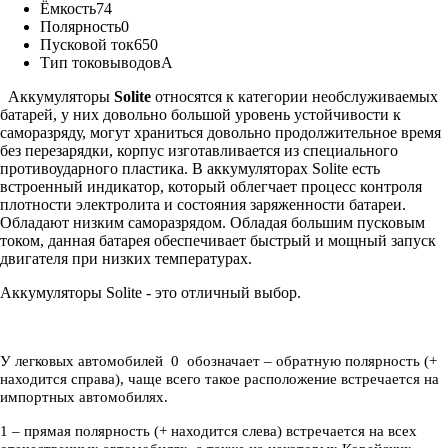
Ёмкость
74
Полярность
0
Пусковой ток
650
Тип токовыводов
A
Аккумуляторы
Solite
относятся к категории необслуживаемых
батарей, у них довольно большой уровень устойчивости к
саморазряду, могут храниться довольно продолжительное время
без перезарядки, корпус изготавливается из специального
противоударного пластика. В аккумуляторах Solite есть
встроенный индикатор, который облегчает процесс контроля
плотности электролита и состояния заряженности батареи.
Обладают низким саморазрядом. Обладая большим пусковым
током, данная батарея обеспечивает быстрый и мощный запуск
двигателя при низких температурах.
Аккумуляторы Solite - это отличный выбор.
У легковых автомобилей 0 обозначает – обратную полярность (+
находится справа), чаще всего такое расположение встречается на
импортных автомобилях.
1 – прямая полярность (+ находится слева) встречается на всех