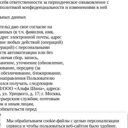
себя ответственности за периодическое ознакомление с
политикой конфиденциальности и изменениями в ней
льных данных
ель) даю свое согласие на
нных (в т.ч. фамилия, имя,
адрес электронной почты, адрес
ение любых действий (операций)
ераций) с персональными
ств автоматизации или без
лючая сбор, запись,
анение, уточнение (обновление,
ование, передачу (за
 обезличивание, блокирование,
: направления Пользователю
ился получать, следующим
ИП/ООО «Альфа Шина», адреса:
ул. Урицкого, д. 17; г. Москва,
 курьерским службам, почтовым
ок и иным лицам,
бязательств перед
е согласие на передачу в
х обеспечения информационной
Мы обрабатываем cookie-файлы с целью персонализации
 персональных данных третьим
сервиса и чтобы пользоваться веб-сайтом было удобнее.