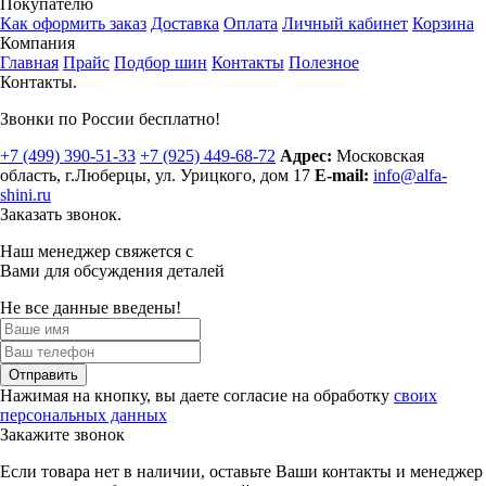
Покупателю
Как оформить заказ
Доставка
Оплата
Личный кабинет
Корзина
Компания
Главная
Прайс
Подбор шин
Контакты
Полезное
Контакты.
Звонки по России бесплатно!
+7 (499)
390-51-33
+7 (925)
449-68-72
Адрес:
Московская
область, г.Люберцы
,
ул. Урицкого, дом 17
E-mail:
info@alfa-
shini.ru
Заказать звонок.
Наш менеджер свяжется с
Вами для обсуждения деталей
Не все данные введены!
Отправить
Нажимая на кнопку, вы даете согласие на обработку
своих
персональных данных
Закажите звонок
Если товара нет в наличии, оставьте Ваши контакты и менеджер