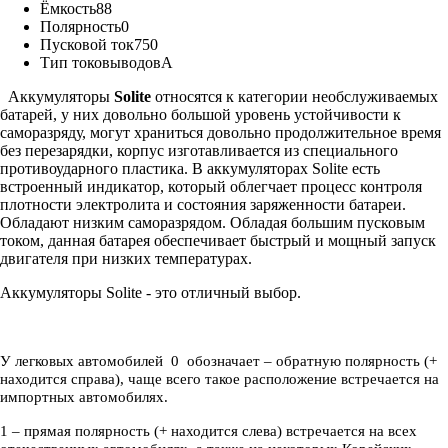
Ёмкость
88
Полярность
0
Пусковой ток
750
Тип токовыводов
A
Аккумуляторы
Solite
относятся к категории необслуживаемых
батарей, у них довольно большой уровень устойчивости к
саморазряду, могут храниться довольно продолжительное время
без перезарядки, корпус изготавливается из специального
противоударного пластика. В аккумуляторах Solite есть
встроенный индикатор, который облегчает процесс контроля
плотности электролита и состояния заряженности батареи.
Обладают низким саморазрядом. Обладая большим пусковым
током, данная батарея обеспечивает быстрый и мощный запуск
двигателя при низких температурах.
Аккумуляторы Solite - это отличный выбор.
У легковых автомобилей 0 обозначает – обратную полярность (+
находится справа), чаще всего такое расположение встречается на
импортных автомобилях.
1 – прямая полярность (+ находится слева) встречается на всех