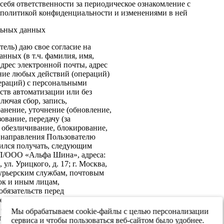
себя ответственности за периодическое ознакомление с
политикой конфиденциальности и изменениями в ней
льных данных
ель) даю свое согласие на
нных (в т.ч. фамилия, имя,
адрес электронной почты, адрес
ение любых действий (операций)
ераций) с персональными
ств автоматизации или без
лючая сбор, запись,
анение, уточнение (обновление,
ование, передачу (за
 обезличивание, блокирование,
: направления Пользователю
ился получать, следующим
ИП/ООО «Альфа Шина», адреса:
ул. Урицкого, д. 17; г. Москва,
 курьерским службам, почтовым
ок и иным лицам,
бязательств перед
е согласие на передачу в
х обеспечения информационной
Мы обрабатываем cookie-файлы с целью персонализации
 персональных данных третьим
сервиса и чтобы пользоваться веб-сайтом было удобнее.