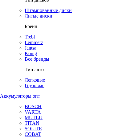
Штампованные диски
Литые диски
Бренд
Trebl
Lemmerz
Jantsa
Konig
Все бренды
Тип авто
Легковые
Грузовые
Аккумуляторы опт
BOSCH
VARTA
MUTLU
TITAN
SOLITE
COBAT