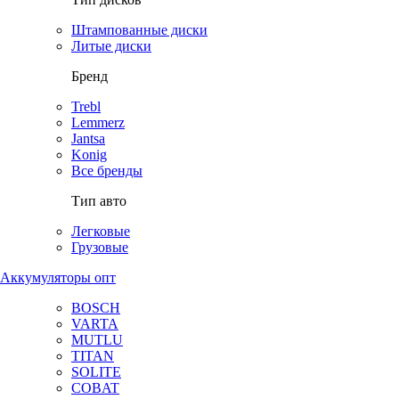
Штампованные диски
Литые диски
Бренд
Trebl
Lemmerz
Jantsa
Konig
Все бренды
Тип авто
Легковые
Грузовые
Аккумуляторы опт
BOSCH
VARTA
MUTLU
TITAN
SOLITE
COBAT