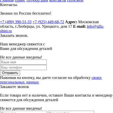
Главная
Прайс
Подбор шин
Контакты
Полезное
Контакты.
Звонки по России бесплатно!
+7 (499)
390-51-33
+7 (925)
449-68-72
Адрес:
Московская
область, г.Люберцы
,
ул. Урицкого, дом 17
E-mail:
info@alfa-
shini.ru
Заказать звонок.
Наш менеджер свяжется с
Вами для обсуждения деталей
Не все данные введены!
Отправить
Нажимая на кнопку, вы даете согласие на обработку
своих
персональных данных
Закажите звонок
Если товара нет в наличии, оставьте Ваши контакты и менеджер
свяжется для обсуждения деталей
Не все данные введены!