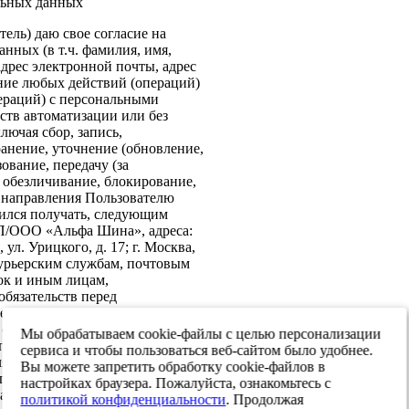
льных данных
ель) даю свое согласие на
нных (в т.ч. фамилия, имя,
адрес электронной почты, адрес
ение любых действий (операций)
ераций) с персональными
ств автоматизации или без
лючая сбор, запись,
анение, уточнение (обновление,
ование, передачу (за
 обезличивание, блокирование,
: направления Пользователю
ился получать, следующим
ИП/ООО «Альфа Шина», адреса:
ул. Урицкого, д. 17; г. Москва,
 курьерским службам, почтовым
ок и иным лицам,
бязательств перед
е согласие на передачу в
х обеспечения информационной
Мы обрабатываем cookie-файлы с целью персонализации
 персональных данных третьим
сервиса и чтобы пользоваться веб-сайтом было удобнее.
я реализации целей,
Вы можете запретить обработку cookie-файлов в
ласием. Настоящее согласие
настройках браузера. Пожалуйста, ознакомьтесь с
тавления и до достижения целей
политикой конфиденциальности
. Продолжая