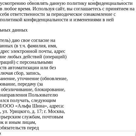
усмотрению обновлять данную политику конфиденциальности
в любое время. Используя сайт, вы соглашаетесь с принятием на
себя ответственности за периодическое ознакомление с
политикой конфиденциальности и изменениями в ней
льных данных
ель) даю свое согласие на
нных (в т.ч. фамилия, имя,
адрес электронной почты, адрес
ение любых действий (операций)
ераций) с персональными
ств автоматизации или без
лючая сбор, запись,
анение, уточнение (обновление,
ование, передачу (за
 обезличивание, блокирование,
: направления Пользователю
ился получать, следующим
ИП/ООО «Альфа Шина», адреса:
ул. Урицкого, д. 17; г. Москва,
 курьерским службам, почтовым
ок и иным лицам,
бязательств перед
е согласие на передачу в