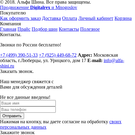
© 2018. Альфа Шина. Все права защищены.
Продвижение
Digitalrex
и Mnogoslov
Покупателю
Как оформить заказ
Доставка
Оплата
Личный кабинет
Корзина
Компания
Главная
Прайс
Подбор шин
Контакты
Полезное
Контакты.
Звонки по России бесплатно!
+7 (499)
390-51-33
+7 (925)
449-68-72
Адрес:
Московская
область, г.Люберцы
,
ул. Урицкого, дом 17
E-mail:
info@alfa-
shini.ru
Заказать звонок.
Наш менеджер свяжется с
Вами для обсуждения деталей
Не все данные введены!
Отправить
Нажимая на кнопку, вы даете согласие на обработку
своих
персональных данных
Закажите звонок