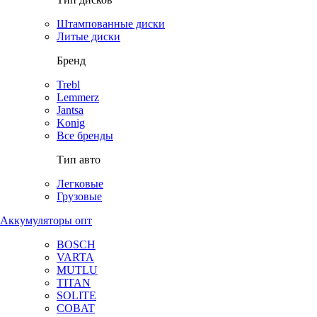
Штампованные диски
Литые диски
Бренд
Trebl
Lemmerz
Jantsa
Konig
Все бренды
Тип авто
Легковые
Грузовые
Аккумуляторы опт
BOSCH
VARTA
MUTLU
TITAN
SOLITE
COBAT