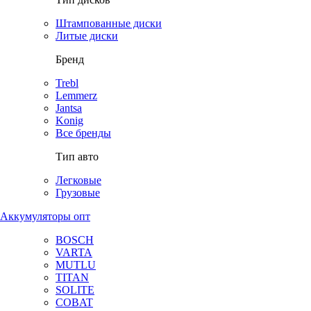
Штампованные диски
Литые диски
Бренд
Trebl
Lemmerz
Jantsa
Konig
Все бренды
Тип авто
Легковые
Грузовые
Аккумуляторы опт
BOSCH
VARTA
MUTLU
TITAN
SOLITE
COBAT