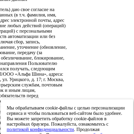
ель) даю свое согласие на
нных (в т.ч. фамилия, имя,
адрес электронной почты, адрес
ение любых действий (операций)
ераций) с персональными
ств автоматизации или без
лючая сбор, запись,
анение, уточнение (обновление,
ование, передачу (за
 обезличивание, блокирование,
: направления Пользователю
ился получать, следующим
ИП/ООО «Альфа Шина», адреса:
ул. Урицкого, д. 17; г. Москва,
 курьерским службам, почтовым
ок и иным лицам,
бязательств перед
е согласие на передачу в
х обеспечения информационной
Мы обрабатываем cookie-файлы с целью персонализации
 персональных данных третьим
сервиса и чтобы пользоваться веб-сайтом было удобнее.
я реализации целей,
Вы можете запретить обработку cookie-файлов в
ласием. Настоящее согласие
настройках браузера. Пожалуйста, ознакомьтесь с
тавления и до достижения целей
политикой конфиденциальности
. Продолжая
. Я оставляю за собой право