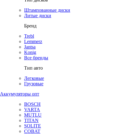
Штампованные диски
Литые диски
Бренд
Trebl
Lemmerz
Jantsa
Konig
Все бренды
Тип авто
Легковые
Грузовые
Аккумуляторы опт
BOSCH
VARTA
MUTLU
TITAN
SOLITE
COBAT