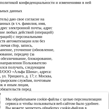
политикой конфиденциальности и изменениями в ней
льных данных
ель) даю свое согласие на
нных (в т.ч. фамилия, имя,
адрес электронной почты, адрес
ение любых действий (операций)
ераций) с персональными
ств автоматизации или без
лючая сбор, запись,
анение, уточнение (обновление,
ование, передачу (за
 обезличивание, блокирование,
: направления Пользователю
ился получать, следующим
ИП/ООО «Альфа Шина», адреса:
ул. Урицкого, д. 17; г. Москва,
 курьерским службам, почтовым
ок и иным лицам,
бязательств перед
е согласие на передачу в
х обеспечения информационной
Мы обрабатываем cookie-файлы с целью персонализации
 персональных данных третьим
сервиса и чтобы пользоваться веб-сайтом было удобнее.
я реализации целей,
Вы можете запретить обработку cookie-файлов в