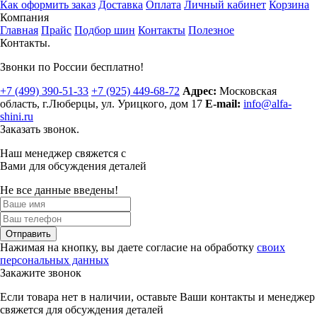
Как оформить заказ
Доставка
Оплата
Личный кабинет
Корзина
Компания
Главная
Прайс
Подбор шин
Контакты
Полезное
Контакты.
Звонки по России бесплатно!
+7 (499)
390-51-33
+7 (925)
449-68-72
Адрес:
Московская
область, г.Люберцы
,
ул. Урицкого, дом 17
E-mail:
info@alfa-
shini.ru
Заказать звонок.
Наш менеджер свяжется с
Вами для обсуждения деталей
Не все данные введены!
Отправить
Нажимая на кнопку, вы даете согласие на обработку
своих
персональных данных
Закажите звонок
Если товара нет в наличии, оставьте Ваши контакты и менеджер
свяжется для обсуждения деталей