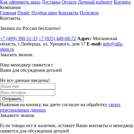
Как оформить заказ
Доставка
Оплата
Личный кабинет
Корзина
Компания
Главная
Прайс
Подбор шин
Контакты
Полезное
Контакты.
Звонки по России бесплатно!
+7 (499)
390-51-33
+7 (925)
449-68-72
Адрес:
Московская
область, г.Люберцы
,
ул. Урицкого, дом 17
E-mail:
info@alfa-
shini.ru
Заказать звонок.
Наш менеджер свяжется с
Вами для обсуждения деталей
Не все данные введены!
Отправить
Нажимая на кнопку, вы даете согласие на обработку
своих
персональных данных
Закажите звонок
Если товара нет в наличии, оставьте Ваши контакты и менеджер
свяжется для обсуждения деталей