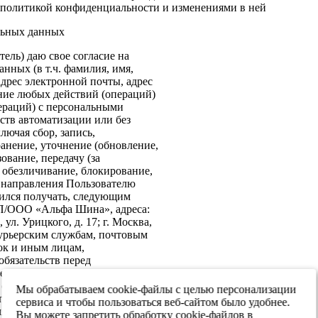
политикой конфиденциальности и изменениями в ней
льных данных
ель) даю свое согласие на
нных (в т.ч. фамилия, имя,
адрес электронной почты, адрес
ение любых действий (операций)
ераций) с персональными
ств автоматизации или без
лючая сбор, запись,
анение, уточнение (обновление,
ование, передачу (за
 обезличивание, блокирование,
: направления Пользователю
ился получать, следующим
ИП/ООО «Альфа Шина», адреса:
ул. Урицкого, д. 17; г. Москва,
 курьерским службам, почтовым
ок и иным лицам,
бязательств перед
е согласие на передачу в
х обеспечения информационной
Мы обрабатываем cookie-файлы с целью персонализации
 персональных данных третьим
сервиса и чтобы пользоваться веб-сайтом было удобнее.
я реализации целей,
Вы можете запретить обработку cookie-файлов в