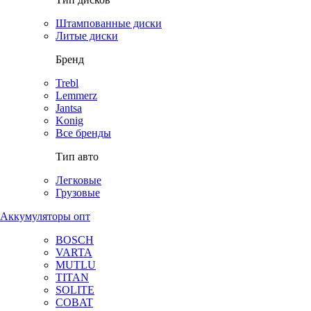
Штампованные диски
Литые диски
Бренд
Trebl
Lemmerz
Jantsa
Konig
Все бренды
Тип авто
Легковые
Грузовые
Аккумуляторы опт
BOSCH
VARTA
MUTLU
TITAN
SOLITE
COBAT