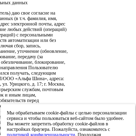
льных данных
ель) даю свое согласие на
нных (в т.ч. фамилия, имя,
адрес электронной почты, адрес
ение любых действий (операций)
ераций) с персональными
ств автоматизации или без
лючая сбор, запись,
анение, уточнение (обновление,
ование, передачу (за
 обезличивание, блокирование,
: направления Пользователю
ился получать, следующим
ИП/ООО «Альфа Шина», адреса:
ул. Урицкого, д. 17; г. Москва,
 курьерским службам, почтовым
ок и иным лицам,
бязательств перед
е согласие на передачу в
х обеспечения информационной
Мы обрабатываем cookie-файлы с целью персонализации
 персональных данных третьим
сервиса и чтобы пользоваться веб-сайтом было удобнее.
я реализации целей,
Вы можете запретить обработку cookie-файлов в
ласием. Настоящее согласие
настройках браузера. Пожалуйста, ознакомьтесь с
тавления и до достижения целей
политикой конфиденциальности
. Продолжая