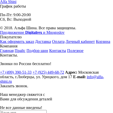
Alfa Shini
График работы
Пн-Пт: 9:00-20:00
Сб, Вс: Выходной
© 2018. Альфа Шина. Все права защищены.
Продвижение
Digitalrex
и Mnogoslov
Покупателю
Как оформить заказ
Доставка
Оплата
Личный кабинет
Корзина
Компания
Главная
Прайс
Подбор шин
Контакты
Полезное
Контакты.
Звонки по России бесплатно!
+7 (499)
390-51-33
+7 (925)
449-68-72
Адрес:
Московская
область, г.Люберцы
,
ул. Урицкого, дом 17
E-mail:
info@alfa-
shini.ru
Заказать звонок.
Наш менеджер свяжется с
Вами для обсуждения деталей
Не все данные введены!