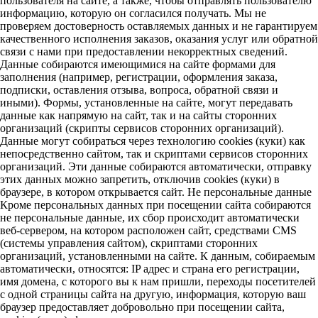
пользователя на сайте, а также, чтобы отправлять пользователю
информацию, которую он согласился получать. Мы не
проверяем достоверность оставляемых данных и не гарантируем
качественного исполнения заказов, оказания услуг или обратной
связи с нами при предоставлении некорректных сведений.
Данные собираются имеющимися на сайте формами для
заполнения (например, регистрации, оформления заказа,
подписки, оставления отзыва, вопроса, обратной связи и
иными). Формы, установленные на сайте, могут передавать
данные как напрямую на сайт, так и на сайты сторонних
организаций (скрипты сервисов сторонних организаций).
Данные могут собираться через технологию cookies (куки) как
непосредственно сайтом, так и скриптами сервисов сторонних
организаций. Эти данные собираются автоматически, отправку
этих данных можно запретить, отключив cookies (куки) в
браузере, в котором открывается сайт. Не персональные данные
Кроме персональных данных при посещении сайта собираются
не персональные данные, их сбор происходит автоматически
веб-сервером, на котором расположен сайт, средствами CMS
(системы управления сайтом), скриптами сторонних
организаций, установленными на сайте. К данным, собираемым
автоматически, относятся: IP адрес и страна его регистрации,
имя домена, с которого вы к нам пришли, переходы посетителей
с одной страницы сайта на другую, информация, которую ваш
браузер предоставляет добровольно при посещении сайта,