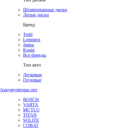
Штампованные диски
Литые диски
Бренд
Trebl
Lemmerz
Jantsa
Konig
Все бренды
Тип авто
Легковые
Грузовые
Аккумуляторы опт
BOSCH
VARTA
MUTLU
TITAN
SOLITE
COBAT