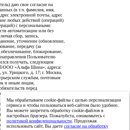
ель) даю свое согласие на
нных (в т.ч. фамилия, имя,
адрес электронной почты, адрес
ение любых действий (операций)
ераций) с персональными
ств автоматизации или без
лючая сбор, запись,
анение, уточнение (обновление,
ование, передачу (за
 обезличивание, блокирование,
: направления Пользователю
ился получать, следующим
ИП/ООО «Альфа Шина», адреса:
ул. Урицкого, д. 17; г. Москва,
 курьерским службам, почтовым
ок и иным лицам,
бязательств перед
е согласие на передачу в
х обеспечения информационной
Мы обрабатываем cookie-файлы с целью персонализации
 персональных данных третьим
сервиса и чтобы пользоваться веб-сайтом было удобнее.
я реализации целей,
Вы можете запретить обработку cookie-файлов в
ласием. Настоящее согласие
настройках браузера. Пожалуйста, ознакомьтесь с
тавления и до достижения целей
политикой конфиденциальности
. Продолжая
. Я оставляю за собой право
использовать сайт, Вы даете
согласие на обработку
твом составления