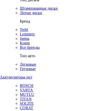
Штампованные диски
Литые диски
Бренд
Trebl
Lemmerz
Jantsa
Konig
Все бренды
Тип авто
Легковые
Грузовые
Аккумуляторы опт
BOSCH
VARTA
MUTLU
TITAN
SOLITE
COBAT