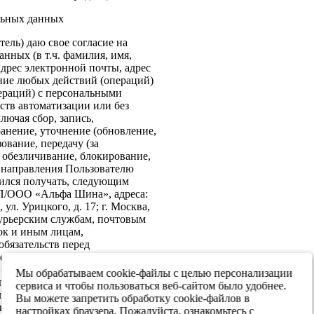
льных данных
ель) даю свое согласие на
нных (в т.ч. фамилия, имя,
адрес электронной почты, адрес
ение любых действий (операций)
ераций) с персональными
ств автоматизации или без
лючая сбор, запись,
анение, уточнение (обновление,
ование, передачу (за
 обезличивание, блокирование,
: направления Пользователю
ился получать, следующим
ИП/ООО «Альфа Шина», адреса:
ул. Урицкого, д. 17; г. Москва,
 курьерским службам, почтовым
ок и иным лицам,
бязательств перед
е согласие на передачу в
х обеспечения информационной
Мы обрабатываем cookie-файлы с целью персонализации
 персональных данных третьим
сервиса и чтобы пользоваться веб-сайтом было удобнее.
я реализации целей,
Вы можете запретить обработку cookie-файлов в
ласием. Настоящее согласие
настройках браузера. Пожалуйста, ознакомьтесь с