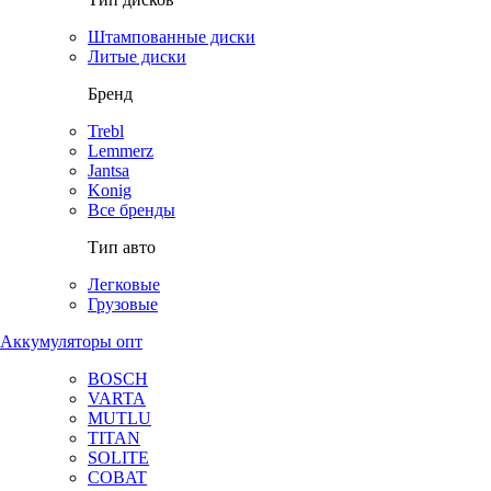
Штампованные диски
Литые диски
Бренд
Trebl
Lemmerz
Jantsa
Konig
Все бренды
Тип авто
Легковые
Грузовые
Аккумуляторы опт
BOSCH
VARTA
MUTLU
TITAN
SOLITE
COBAT