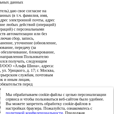
льных данных
ель) даю свое согласие на
нных (в т.ч. фамилия, имя,
адрес электронной почты, адрес
ение любых действий (операций)
ераций) с персональными
ств автоматизации или без
лючая сбор, запись,
анение, уточнение (обновление,
ование, передачу (за
 обезличивание, блокирование,
: направления Пользователю
ился получать, следующим
ИП/ООО «Альфа Шина», адреса:
ул. Урицкого, д. 17; г. Москва,
 курьерским службам, почтовым
ок и иным лицам,
бязательств перед
е согласие на передачу в
х обеспечения информационной
Мы обрабатываем cookie-файлы с целью персонализации
 персональных данных третьим
сервиса и чтобы пользоваться веб-сайтом было удобнее.
я реализации целей,
Вы можете запретить обработку cookie-файлов в
ласием. Настоящее согласие
настройках браузера. Пожалуйста, ознакомьтесь с
тавления и до достижения целей
политикой конфиденциальности
. Продолжая