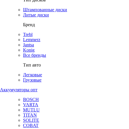
Штампованные диски
Литые диски
Бренд
Trebl
Lemmerz
Jantsa
Konig
Все бренды
Тип авто
Легковые
Грузовые
Аккумуляторы опт
BOSCH
VARTA
MUTLU
TITAN
SOLITE
COBAT