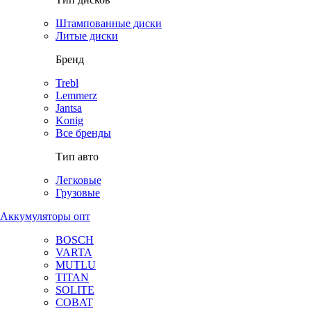
Штампованные диски
Литые диски
Бренд
Trebl
Lemmerz
Jantsa
Konig
Все бренды
Тип авто
Легковые
Грузовые
Аккумуляторы опт
BOSCH
VARTA
MUTLU
TITAN
SOLITE
COBAT