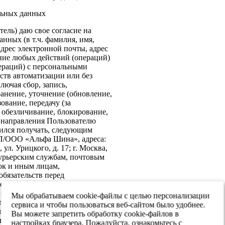
льных данных
ель) даю свое согласие на
нных (в т.ч. фамилия, имя,
адрес электронной почты, адрес
ение любых действий (операций)
ераций) с персональными
ств автоматизации или без
лючая сбор, запись,
анение, уточнение (обновление,
ование, передачу (за
 обезличивание, блокирование,
: направления Пользователю
ился получать, следующим
ИП/ООО «Альфа Шина», адреса:
ул. Урицкого, д. 17; г. Москва,
 курьерским службам, почтовым
ок и иным лицам,
бязательств перед
е согласие на передачу в
х обеспечения информационной
Мы обрабатываем cookie-файлы с целью персонализации
 персональных данных третьим
сервиса и чтобы пользоваться веб-сайтом было удобнее.
я реализации целей,
Вы можете запретить обработку cookie-файлов в
ласием. Настоящее согласие
настройках браузера. Пожалуйста, ознакомьтесь с