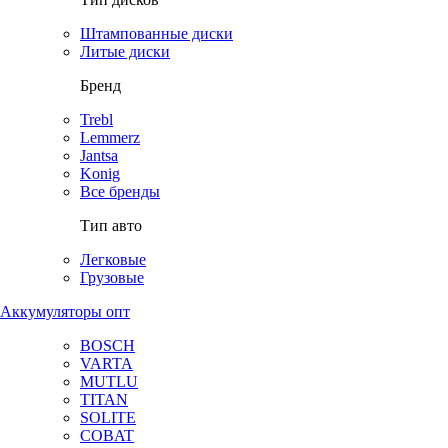
Штампованные диски
Литые диски
Бренд
Trebl
Lemmerz
Jantsa
Konig
Все бренды
Тип авто
Легковые
Грузовые
Аккумуляторы опт
BOSCH
VARTA
MUTLU
TITAN
SOLITE
COBAT