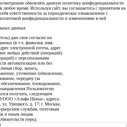
усмотрению обновлять данную политику конфиденциальности
в любое время. Используя сайт, вы соглашаетесь с принятием на
себя ответственности за периодическое ознакомление с
политикой конфиденциальности и изменениями в ней
льных данных
ель) даю свое согласие на
нных (в т.ч. фамилия, имя,
адрес электронной почты, адрес
ение любых действий (операций)
ераций) с персональными
ств автоматизации или без
лючая сбор, запись,
анение, уточнение (обновление,
ование, передачу (за
 обезличивание, блокирование,
: направления Пользователю
ился получать, следующим
ИП/ООО «Альфа Шина», адреса:
ул. Урицкого, д. 17; г. Москва,
 курьерским службам, почтовым
ок и иным лицам,
бязательств перед
е согласие на передачу в