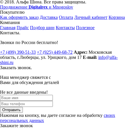
© 2018. Альфа Шина. Все права защищены.
Продвижение
Digitalrex
и Mnogoslov
Покупателю
Как оформить заказ
Доставка
Оплата
Личный кабинет
Корзина
Компания
Главная
Прайс
Подбор шин
Контакты
Полезное
Контакты.
Звонки по России бесплатно!
+7 (499)
390-51-33
+7 (925)
449-68-72
Адрес:
Московская
область, г.Люберцы
,
ул. Урицкого, дом 17
E-mail:
info@alfa-
shini.ru
Заказать звонок.
Наш менеджер свяжется с
Вами для обсуждения деталей
Не все данные введены!
Отправить
Нажимая на кнопку, вы даете согласие на обработку
своих
персональных данных
Закажите звонок