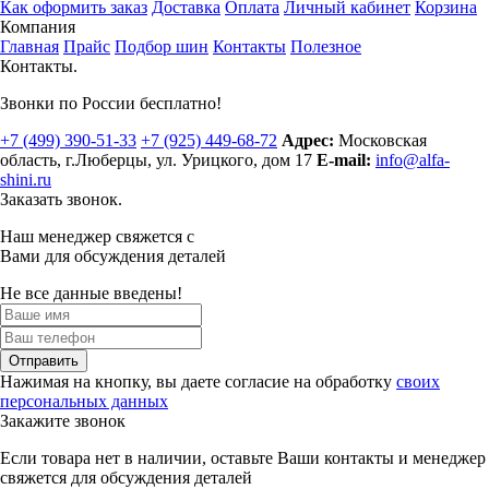
Как оформить заказ
Доставка
Оплата
Личный кабинет
Корзина
Компания
Главная
Прайс
Подбор шин
Контакты
Полезное
Контакты.
Звонки по России бесплатно!
+7 (499)
390-51-33
+7 (925)
449-68-72
Адрес:
Московская
область, г.Люберцы
,
ул. Урицкого, дом 17
E-mail:
info@alfa-
shini.ru
Заказать звонок.
Наш менеджер свяжется с
Вами для обсуждения деталей
Не все данные введены!
Отправить
Нажимая на кнопку, вы даете согласие на обработку
своих
персональных данных
Закажите звонок
Если товара нет в наличии, оставьте Ваши контакты и менеджер
свяжется для обсуждения деталей