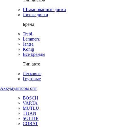
Штампованные диски
Литые диски
Бренд
Trebl
Lemmerz
Jantsa
Konig
Все бренды
Тип авто
Легковые
Грузовые
Аккумуляторы опт
BOSCH
VARTA
MUTLU
TITAN
SOLITE
COBAT