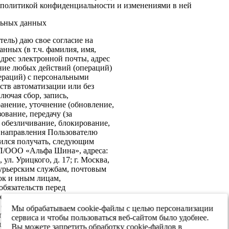
политикой конфиденциальности и изменениями в ней
льных данных
ель) даю свое согласие на
нных (в т.ч. фамилия, имя,
адрес электронной почты, адрес
ение любых действий (операций)
ераций) с персональными
ств автоматизации или без
лючая сбор, запись,
анение, уточнение (обновление,
ование, передачу (за
 обезличивание, блокирование,
: направления Пользователю
ился получать, следующим
ИП/ООО «Альфа Шина», адреса:
ул. Урицкого, д. 17; г. Москва,
 курьерским службам, почтовым
ок и иным лицам,
бязательств перед
е согласие на передачу в
х обеспечения информационной
Мы обрабатываем cookie-файлы с целью персонализации
 персональных данных третьим
сервиса и чтобы пользоваться веб-сайтом было удобнее.
я реализации целей,
Вы можете запретить обработку cookie-файлов в