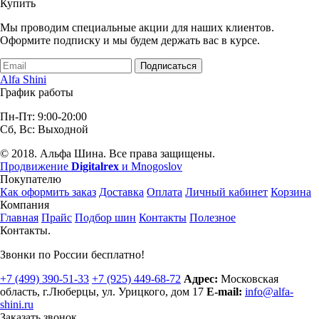
Купить
Мы проводим специальные акции для наших клиентов.
Оформите подписку и мы будем держать вас в курсе.
Подписаться
Alfa Shini
График работы
Пн-Пт: 9:00-20:00
Сб, Вс: Выходной
© 2018. Альфа Шина. Все права защищены.
Продвижение
Digitalrex
и Mnogoslov
Покупателю
Как оформить заказ
Доставка
Оплата
Личный кабинет
Корзина
Компания
Главная
Прайс
Подбор шин
Контакты
Полезное
Контакты.
Звонки по России бесплатно!
+7 (499)
390-51-33
+7 (925)
449-68-72
Адрес:
Московская
область, г.Люберцы
,
ул. Урицкого, дом 17
E-mail:
info@alfa-
shini.ru
Заказать звонок.