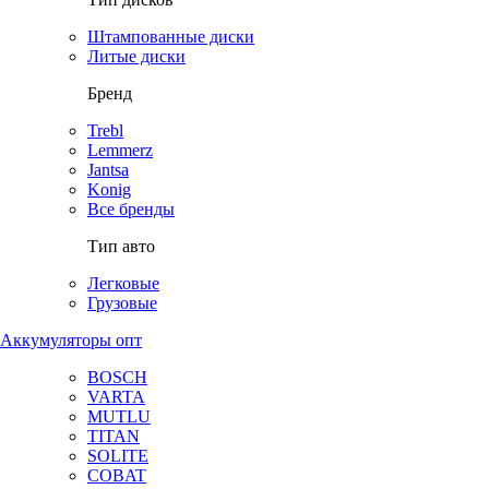
Штампованные диски
Литые диски
Бренд
Trebl
Lemmerz
Jantsa
Konig
Все бренды
Тип авто
Легковые
Грузовые
Аккумуляторы опт
BOSCH
VARTA
MUTLU
TITAN
SOLITE
COBAT