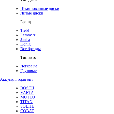
Штампованные диски
Литые диски
Бренд
Trebl
Lemmerz
Jantsa
Konig
Все бренды
Тип авто
Легковые
Грузовые
Аккумуляторы опт
BOSCH
VARTA
MUTLU
TITAN
SOLITE
COBAT