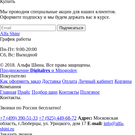
Купить
Мы проводим специальные акции для наших клиентов.
Оформите подписку и мы будем держать вас в курсе.
Подписаться
Alfa Shini
График работы
Пн-Пт: 9:00-20:00
Сб, Вс: Выходной
© 2018. Альфа Шина. Все права защищены.
Продвижение
Digitalrex
и Mnogoslov
Покупателю
Как оформить заказ
Доставка
Оплата
Личный кабинет
Корзина
Компания
Главная
Прайс
Подбор шин
Контакты
Полезное
Контакты.
Звонки по России бесплатно!
+7 (499)
390-51-33
+7 (925)
449-68-72
Адрес:
Московская
область, г.Люберцы
,
ул. Урицкого, дом 17
E-mail:
info@alfa-
shini.ru
Заказать звонок.