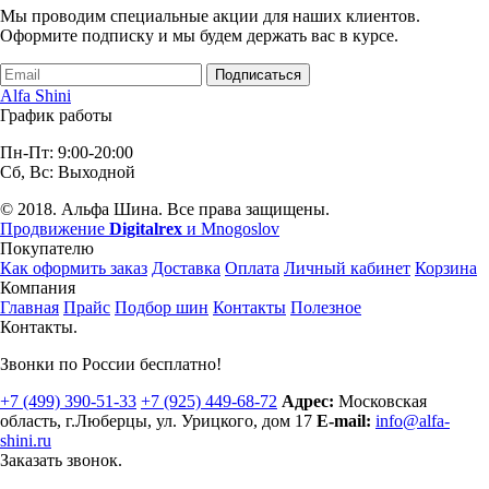
Мы проводим специальные акции для наших клиентов.
Оформите подписку и мы будем держать вас в курсе.
Подписаться
Alfa Shini
График работы
Пн-Пт: 9:00-20:00
Сб, Вс: Выходной
© 2018. Альфа Шина. Все права защищены.
Продвижение
Digitalrex
и Mnogoslov
Покупателю
Как оформить заказ
Доставка
Оплата
Личный кабинет
Корзина
Компания
Главная
Прайс
Подбор шин
Контакты
Полезное
Контакты.
Звонки по России бесплатно!
+7 (499)
390-51-33
+7 (925)
449-68-72
Адрес:
Московская
область, г.Люберцы
,
ул. Урицкого, дом 17
E-mail:
info@alfa-
shini.ru
Заказать звонок.