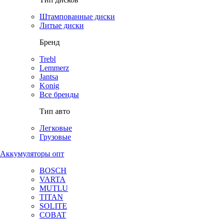
Штампованные диски
Литые диски
Бренд
Trebl
Lemmerz
Jantsa
Konig
Все бренды
Тип авто
Легковые
Грузовые
Аккумуляторы опт
BOSCH
VARTA
MUTLU
TITAN
SOLITE
COBAT