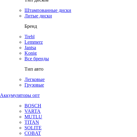
Штампованные диски
Литые диски
Бренд
Trebl
Lemmerz
Jantsa
Konig
Все бренды
Тип авто
Легковые
Грузовые
Аккумуляторы опт
BOSCH
VARTA
MUTLU
TITAN
SOLITE
COBAT