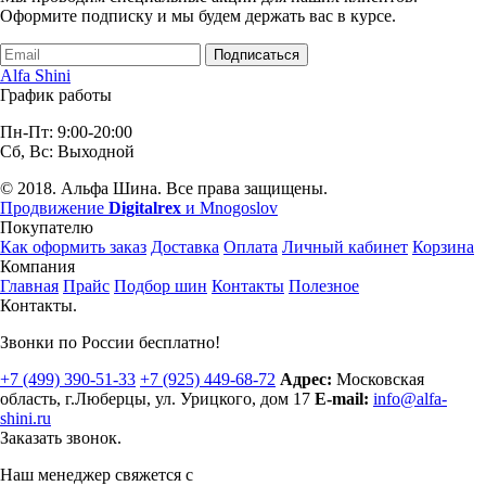
Оформите подписку и мы будем держать вас в курсе.
Подписаться
Alfa Shini
График работы
Пн-Пт: 9:00-20:00
Сб, Вс: Выходной
© 2018. Альфа Шина. Все права защищены.
Продвижение
Digitalrex
и Mnogoslov
Покупателю
Как оформить заказ
Доставка
Оплата
Личный кабинет
Корзина
Компания
Главная
Прайс
Подбор шин
Контакты
Полезное
Контакты.
Звонки по России бесплатно!
+7 (499)
390-51-33
+7 (925)
449-68-72
Адрес:
Московская
область, г.Люберцы
,
ул. Урицкого, дом 17
E-mail:
info@alfa-
shini.ru
Заказать звонок.
Наш менеджер свяжется с