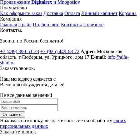
Продвижение
Digitalrex
и Mnogoslov
Покупателю
Как оформить заказ
Доставка
Оплата
Личный кабинет
Корзина
Компания
Главная
Прайс
Подбор шин
Контакты
Полезное
Контакты.
Звонки по России бесплатно!
+7 (499)
390-51-33
+7 (925)
449-68-72
Адрес:
Московская
область, г.Люберцы
,
ул. Урицкого, дом 17
E-mail:
info@alfa-
shini.ru
Заказать звонок.
Наш менеджер свяжется с
Вами для обсуждения деталей
Не все данные введены!
Отправить
Нажимая на кнопку, вы даете согласие на обработку
своих
персональных данных
Закажите звонок