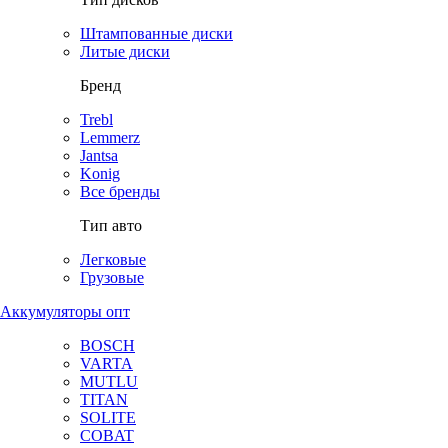
Штампованные диски
Литые диски
Бренд
Trebl
Lemmerz
Jantsa
Konig
Все бренды
Тип авто
Легковые
Грузовые
Аккумуляторы опт
BOSCH
VARTA
MUTLU
TITAN
SOLITE
COBAT