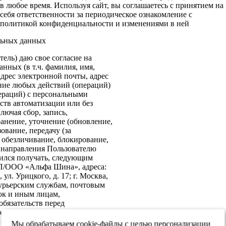
в любое время. Используя сайт, вы соглашаетесь с принятием на
себя ответственности за периодическое ознакомление с
политикой конфиденциальности и изменениями в ней
льных данных
ель) даю свое согласие на
нных (в т.ч. фамилия, имя,
адрес электронной почты, адрес
ение любых действий (операций)
ераций) с персональными
ств автоматизации или без
лючая сбор, запись,
анение, уточнение (обновление,
ование, передачу (за
 обезличивание, блокирование,
: направления Пользователю
ился получать, следующим
ИП/ООО «Альфа Шина», адреса:
ул. Урицкого, д. 17; г. Москва,
 курьерским службам, почтовым
ок и иным лицам,
бязательств перед
е согласие на передачу в
х обеспечения информационной
Мы обрабатываем cookie-файлы с целью персонализации