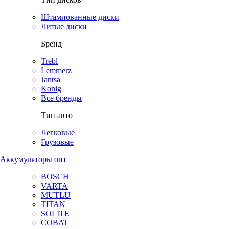
Штампованные диски
Литые диски
Бренд
Trebl
Lemmerz
Jantsa
Konig
Все бренды
Тип авто
Легковые
Грузовые
Аккумуляторы опт
BOSCH
VARTA
MUTLU
TITAN
SOLITE
COBAT