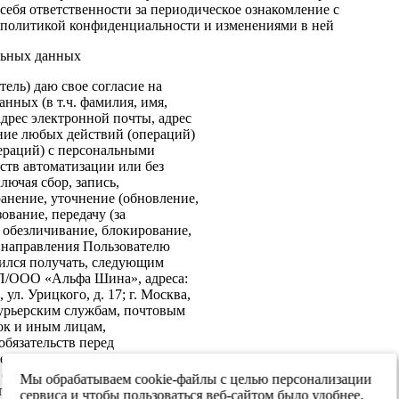
себя ответственности за периодическое ознакомление с
политикой конфиденциальности и изменениями в ней
льных данных
ель) даю свое согласие на
нных (в т.ч. фамилия, имя,
адрес электронной почты, адрес
ение любых действий (операций)
ераций) с персональными
ств автоматизации или без
лючая сбор, запись,
анение, уточнение (обновление,
ование, передачу (за
 обезличивание, блокирование,
: направления Пользователю
ился получать, следующим
ИП/ООО «Альфа Шина», адреса:
ул. Урицкого, д. 17; г. Москва,
 курьерским службам, почтовым
ок и иным лицам,
бязательств перед
е согласие на передачу в
х обеспечения информационной
Мы обрабатываем cookie-файлы с целью персонализации
 персональных данных третьим
сервиса и чтобы пользоваться веб-сайтом было удобнее.