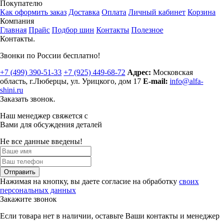
Покупателю
Как оформить заказ
Доставка
Оплата
Личный кабинет
Корзина
Компания
Главная
Прайс
Подбор шин
Контакты
Полезное
Контакты.
Звонки по России бесплатно!
+7 (499)
390-51-33
+7 (925)
449-68-72
Адрес:
Московская
область, г.Люберцы
,
ул. Урицкого, дом 17
E-mail:
info@alfa-
shini.ru
Заказать звонок.
Наш менеджер свяжется с
Вами для обсуждения деталей
Не все данные введены!
Отправить
Нажимая на кнопку, вы даете согласие на обработку
своих
персональных данных
Закажите звонок
Если товара нет в наличии, оставьте Ваши контакты и менеджер