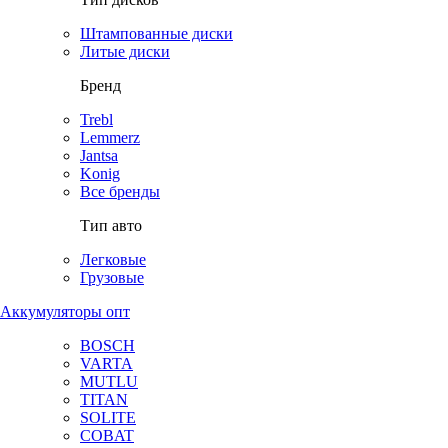
Штампованные диски
Литые диски
Бренд
Trebl
Lemmerz
Jantsa
Konig
Все бренды
Тип авто
Легковые
Грузовые
Аккумуляторы опт
BOSCH
VARTA
MUTLU
TITAN
SOLITE
COBAT