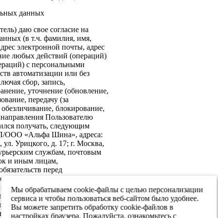
льных данных
ель) даю свое согласие на
нных (в т.ч. фамилия, имя,
адрес электронной почты, адрес
ение любых действий (операций)
ераций) с персональными
ств автоматизации или без
лючая сбор, запись,
анение, уточнение (обновление,
ование, передачу (за
 обезличивание, блокирование,
: направления Пользователю
ился получать, следующим
ИП/ООО «Альфа Шина», адреса:
ул. Урицкого, д. 17; г. Москва,
 курьерским службам, почтовым
ок и иным лицам,
бязательств перед
е согласие на передачу в
х обеспечения информационной
Мы обрабатываем cookie-файлы с целью персонализации
 персональных данных третьим
сервиса и чтобы пользоваться веб-сайтом было удобнее.
я реализации целей,
Вы можете запретить обработку cookie-файлов в
ласием. Настоящее согласие
настройках браузера. Пожалуйста, ознакомьтесь с