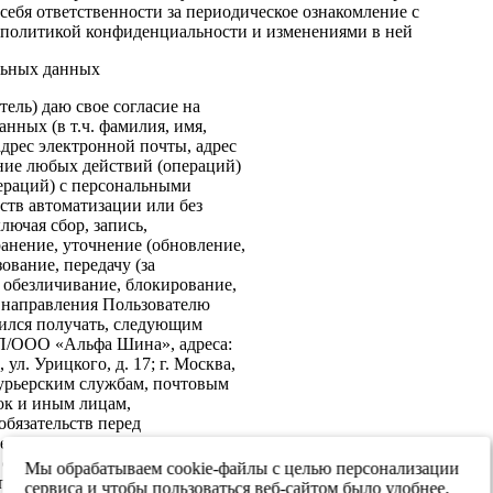
себя ответственности за периодическое ознакомление с
политикой конфиденциальности и изменениями в ней
льных данных
ель) даю свое согласие на
нных (в т.ч. фамилия, имя,
адрес электронной почты, адрес
ение любых действий (операций)
ераций) с персональными
ств автоматизации или без
лючая сбор, запись,
анение, уточнение (обновление,
ование, передачу (за
 обезличивание, блокирование,
: направления Пользователю
ился получать, следующим
ИП/ООО «Альфа Шина», адреса:
ул. Урицкого, д. 17; г. Москва,
 курьерским службам, почтовым
ок и иным лицам,
бязательств перед
е согласие на передачу в
х обеспечения информационной
Мы обрабатываем cookie-файлы с целью персонализации
 персональных данных третьим
сервиса и чтобы пользоваться веб-сайтом было удобнее.