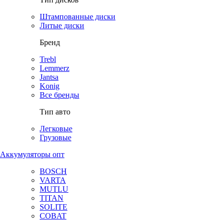
Штампованные диски
Литые диски
Бренд
Trebl
Lemmerz
Jantsa
Konig
Все бренды
Тип авто
Легковые
Грузовые
Аккумуляторы опт
BOSCH
VARTA
MUTLU
TITAN
SOLITE
COBAT