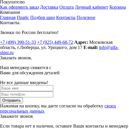
Покупателю
Как оформить заказ
Доставка
Оплата
Личный кабинет
Корзина
Компания
Главная
Прайс
Подбор шин
Контакты
Полезное
Контакты.
Звонки по России бесплатно!
+7 (499)
390-51-33
+7 (925)
449-68-72
Адрес:
Московская
область, г.Люберцы
,
ул. Урицкого, дом 17
E-mail:
info@alfa-
shini.ru
Заказать звонок.
Наш менеджер свяжется с
Вами для обсуждения деталей
Не все данные введены!
Отправить
Нажимая на кнопку, вы даете согласие на обработку
своих
персональных данных
Закажите звонок
Если товара нет в наличии, оставьте Ваши контакты и менеджер