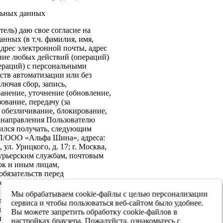
льных данных
ель) даю свое согласие на
нных (в т.ч. фамилия, имя,
адрес электронной почты, адрес
ение любых действий (операций)
ераций) с персональными
ств автоматизации или без
лючая сбор, запись,
анение, уточнение (обновление,
ование, передачу (за
 обезличивание, блокирование,
: направления Пользователю
ился получать, следующим
ИП/ООО «Альфа Шина», адреса:
ул. Урицкого, д. 17; г. Москва,
 курьерским службам, почтовым
ок и иным лицам,
бязательств перед
е согласие на передачу в
х обеспечения информационной
Мы обрабатываем cookie-файлы с целью персонализации
 персональных данных третьим
сервиса и чтобы пользоваться веб-сайтом было удобнее.
я реализации целей,
Вы можете запретить обработку cookie-файлов в
ласием. Настоящее согласие
настройках браузера. Пожалуйста, ознакомьтесь с