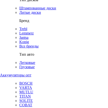
Штампованные диски
Литые диски
Бренд
Trebl
Lemmerz
Jantsa
Konig
Все бренды
Тип авто
Легковые
Грузовые
Аккумуляторы опт
BOSCH
VARTA
MUTLU
TITAN
SOLITE
COBAT