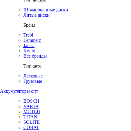
Штампованные диски
Литые диски
Бренд
Trebl
Lemmerz
Jantsa
Konig
Все бренды
Тип авто
Легковые
Грузовые
Аккумуляторы опт
BOSCH
VARTA
MUTLU
TITAN
SOLITE
COBAT