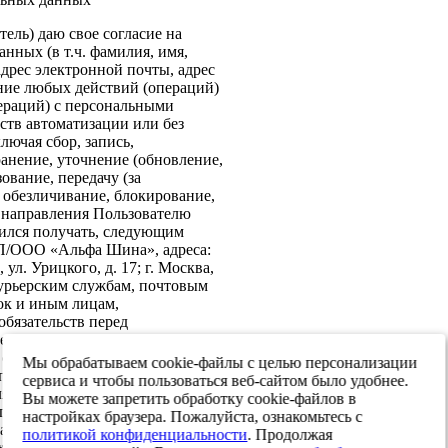
ель) даю свое согласие на
нных (в т.ч. фамилия, имя,
адрес электронной почты, адрес
ение любых действий (операций)
ераций) с персональными
ств автоматизации или без
лючая сбор, запись,
анение, уточнение (обновление,
ование, передачу (за
 обезличивание, блокирование,
: направления Пользователю
ился получать, следующим
ИП/ООО «Альфа Шина», адреса:
ул. Урицкого, д. 17; г. Москва,
 курьерским службам, почтовым
ок и иным лицам,
бязательств перед
е согласие на передачу в
х обеспечения информационной
Мы обрабатываем cookie-файлы с целью персонализации
 персональных данных третьим
сервиса и чтобы пользоваться веб-сайтом было удобнее.
я реализации целей,
Вы можете запретить обработку cookie-файлов в
ласием. Настоящее согласие
настройках браузера. Пожалуйста, ознакомьтесь с
тавления и до достижения целей
политикой конфиденциальности
. Продолжая
. Я оставляю за собой право