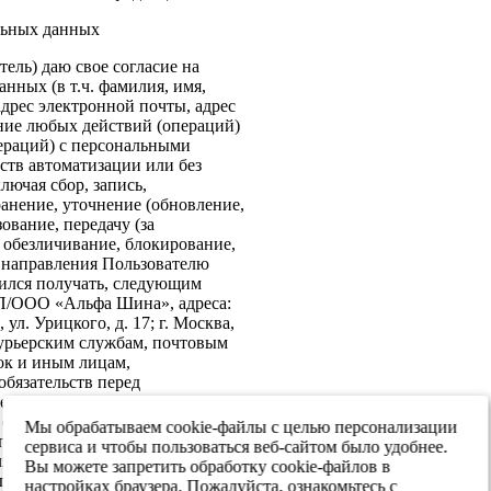
льных данных
ель) даю свое согласие на
нных (в т.ч. фамилия, имя,
адрес электронной почты, адрес
ение любых действий (операций)
ераций) с персональными
ств автоматизации или без
лючая сбор, запись,
анение, уточнение (обновление,
ование, передачу (за
 обезличивание, блокирование,
: направления Пользователю
ился получать, следующим
ИП/ООО «Альфа Шина», адреса:
ул. Урицкого, д. 17; г. Москва,
 курьерским службам, почтовым
ок и иным лицам,
бязательств перед
е согласие на передачу в
х обеспечения информационной
Мы обрабатываем cookie-файлы с целью персонализации
 персональных данных третьим
сервиса и чтобы пользоваться веб-сайтом было удобнее.
я реализации целей,
Вы можете запретить обработку cookie-файлов в
ласием. Настоящее согласие
настройках браузера. Пожалуйста, ознакомьтесь с