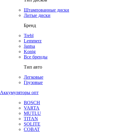
Штампованные диски
Литые диски
Бренд
Trebl
Lemmerz
Jantsa
Konig
Все бренды
Тип авто
Легковые
Грузовые
Аккумуляторы опт
BOSCH
VARTA
MUTLU
TITAN
SOLITE
COBAT