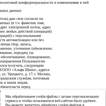
политикой конфиденциальности и изменениями в ней
льных данных
ель) даю свое согласие на
нных (в т.ч. фамилия, имя,
адрес электронной почты, адрес
ение любых действий (операций)
ераций) с персональными
ств автоматизации или без
лючая сбор, запись,
анение, уточнение (обновление,
ование, передачу (за
 обезличивание, блокирование,
: направления Пользователю
ился получать, следующим
ИП/ООО «Альфа Шина», адреса:
ул. Урицкого, д. 17; г. Москва,
 курьерским службам, почтовым
ок и иным лицам,
бязательств перед
е согласие на передачу в
х обеспечения информационной
Мы обрабатываем cookie-файлы с целью персонализации
 персональных данных третьим
сервиса и чтобы пользоваться веб-сайтом было удобнее.
я реализации целей,
Вы можете запретить обработку cookie-файлов в