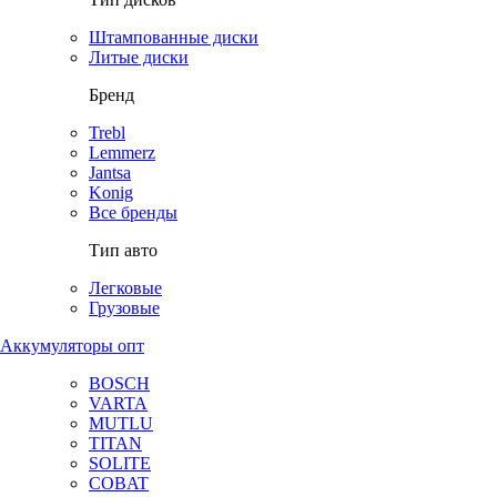
Штампованные диски
Литые диски
Бренд
Trebl
Lemmerz
Jantsa
Konig
Все бренды
Тип авто
Легковые
Грузовые
Аккумуляторы опт
BOSCH
VARTA
MUTLU
TITAN
SOLITE
COBAT