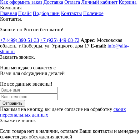
Как оформить заказ
Доставка
Оплата
Личный кабинет
Корзина
Компания
Главная
Прайс
Подбор шин
Контакты
Полезное
Контакты.
Звонки по России бесплатно!
+7 (499)
390-51-33
+7 (925)
449-68-72
Адрес:
Московская
область, г.Люберцы
,
ул. Урицкого, дом 17
E-mail:
info@alfa-
shini.ru
Заказать звонок.
Наш менеджер свяжется с
Вами для обсуждения деталей
Не все данные введены!
Отправить
Нажимая на кнопку, вы даете согласие на обработку
своих
персональных данных
Закажите звонок
Если товара нет в наличии, оставьте Ваши контакты и менеджер
свяжется для обсуждения деталей