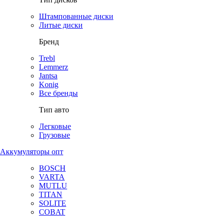
Штампованные диски
Литые диски
Бренд
Trebl
Lemmerz
Jantsa
Konig
Все бренды
Тип авто
Легковые
Грузовые
Аккумуляторы опт
BOSCH
VARTA
MUTLU
TITAN
SOLITE
COBAT