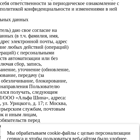
себя ответственности за периодическое ознакомление с
политикой конфиденциальности и изменениями в ней
льных данных
ель) даю свое согласие на
нных (в т.ч. фамилия, имя,
адрес электронной почты, адрес
ение любых действий (операций)
ераций) с персональными
ств автоматизации или без
лючая сбор, запись,
анение, уточнение (обновление,
ование, передачу (за
 обезличивание, блокирование,
: направления Пользователю
ился получать, следующим
ИП/ООО «Альфа Шина», адреса:
ул. Урицкого, д. 17; г. Москва,
 курьерским службам, почтовым
ок и иным лицам,
бязательств перед
е согласие на передачу в
х обеспечения информационной
Мы обрабатываем cookie-файлы с целью персонализации
 персональных данных третьим
сервиса и чтобы пользоваться веб-сайтом было удобнее.