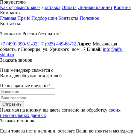
Покупателю
Как оформить заказ
Доставка
Оплата
Личный кабинет
Корзина
Компания
Главная
Прайс
Подбор шин
Контакты
Полезное
Контакты.
Звонки по России бесплатно!
+7 (499)
390-51-33
+7 (925)
449-68-72
Адрес:
Московская
область, г.Люберцы
,
ул. Урицкого, дом 17
E-mail:
info@alfa-
shini.ru
Заказать звонок.
Наш менеджер свяжется с
Вами для обсуждения деталей
Не все данные введены!
Отправить
Нажимая на кнопку, вы даете согласие на обработку
своих
персональных данных
Закажите звонок
Если товара нет в наличии, оставьте Ваши контакты и менеджер