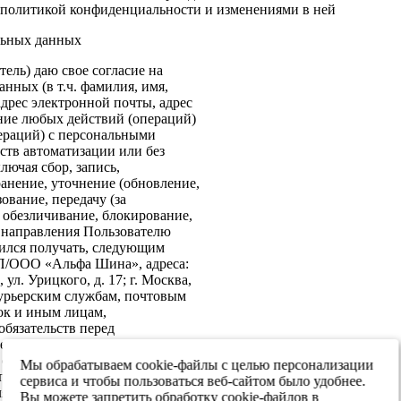
политикой конфиденциальности и изменениями в ней
льных данных
ель) даю свое согласие на
нных (в т.ч. фамилия, имя,
адрес электронной почты, адрес
ение любых действий (операций)
ераций) с персональными
ств автоматизации или без
лючая сбор, запись,
анение, уточнение (обновление,
ование, передачу (за
 обезличивание, блокирование,
: направления Пользователю
ился получать, следующим
ИП/ООО «Альфа Шина», адреса:
ул. Урицкого, д. 17; г. Москва,
 курьерским службам, почтовым
ок и иным лицам,
бязательств перед
е согласие на передачу в
х обеспечения информационной
Мы обрабатываем cookie-файлы с целью персонализации
 персональных данных третьим
сервиса и чтобы пользоваться веб-сайтом было удобнее.
я реализации целей,
Вы можете запретить обработку cookie-файлов в