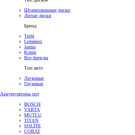
Штампованные диски
Литые диски
Бренд
Trebl
Lemmerz
Jantsa
Konig
Все бренды
Тип авто
Легковые
Грузовые
Аккумуляторы опт
BOSCH
VARTA
MUTLU
TITAN
SOLITE
COBAT