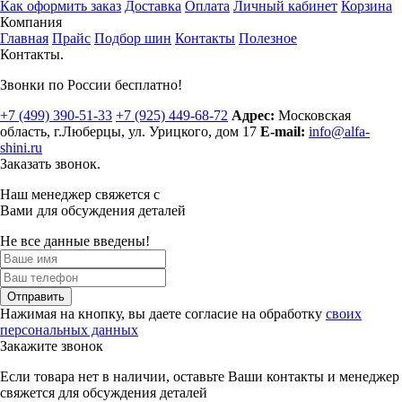
Как оформить заказ
Доставка
Оплата
Личный кабинет
Корзина
Компания
Главная
Прайс
Подбор шин
Контакты
Полезное
Контакты.
Звонки по России бесплатно!
+7 (499)
390-51-33
+7 (925)
449-68-72
Адрес:
Московская
область, г.Люберцы
,
ул. Урицкого, дом 17
E-mail:
info@alfa-
shini.ru
Заказать звонок.
Наш менеджер свяжется с
Вами для обсуждения деталей
Не все данные введены!
Отправить
Нажимая на кнопку, вы даете согласие на обработку
своих
персональных данных
Закажите звонок
Если товара нет в наличии, оставьте Ваши контакты и менеджер
свяжется для обсуждения деталей