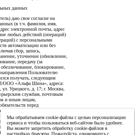
льных данных
ель) даю свое согласие на
нных (в т.ч. фамилия, имя,
адрес электронной почты, адрес
ение любых действий (операций)
ераций) с персональными
ств автоматизации или без
лючая сбор, запись,
анение, уточнение (обновление,
ование, передачу (за
 обезличивание, блокирование,
: направления Пользователю
ился получать, следующим
ИП/ООО «Альфа Шина», адреса:
ул. Урицкого, д. 17; г. Москва,
 курьерским службам, почтовым
ок и иным лицам,
бязательств перед
е согласие на передачу в
х обеспечения информационной
Мы обрабатываем cookie-файлы с целью персонализации
 персональных данных третьим
сервиса и чтобы пользоваться веб-сайтом было удобнее.
я реализации целей,
Вы можете запретить обработку cookie-файлов в
ласием. Настоящее согласие
настройках браузера. Пожалуйста, ознакомьтесь с