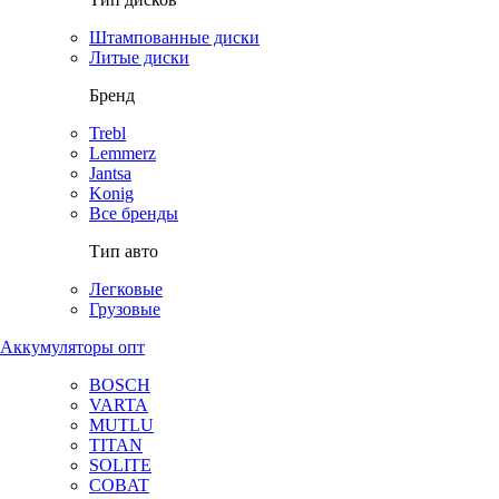
Штампованные диски
Литые диски
Бренд
Trebl
Lemmerz
Jantsa
Konig
Все бренды
Тип авто
Легковые
Грузовые
Аккумуляторы опт
BOSCH
VARTA
MUTLU
TITAN
SOLITE
COBAT