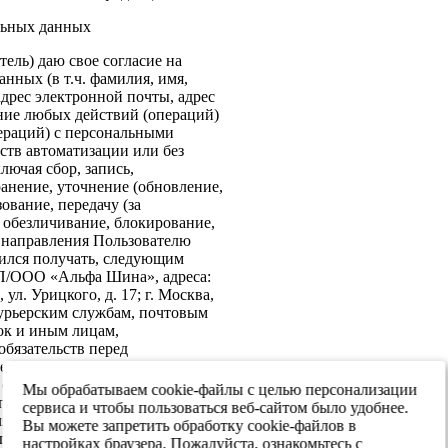
льных данных
ель) даю свое согласие на
нных (в т.ч. фамилия, имя,
адрес электронной почты, адрес
ение любых действий (операций)
ераций) с персональными
ств автоматизации или без
лючая сбор, запись,
анение, уточнение (обновление,
ование, передачу (за
 обезличивание, блокирование,
: направления Пользователю
ился получать, следующим
ИП/ООО «Альфа Шина», адреса:
ул. Урицкого, д. 17; г. Москва,
 курьерским службам, почтовым
ок и иным лицам,
бязательств перед
е согласие на передачу в
х обеспечения информационной
Мы обрабатываем cookie-файлы с целью персонализации
 персональных данных третьим
сервиса и чтобы пользоваться веб-сайтом было удобнее.
я реализации целей,
Вы можете запретить обработку cookie-файлов в
ласием. Настоящее согласие
настройках браузера. Пожалуйста, ознакомьтесь с