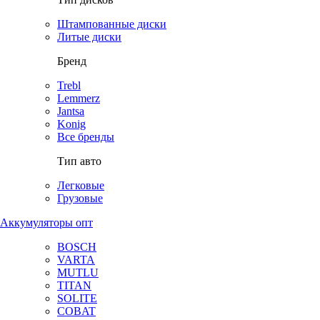
Штампованные диски
Литые диски
Бренд
Trebl
Lemmerz
Jantsa
Konig
Все бренды
Тип авто
Легковые
Грузовые
Аккумуляторы опт
BOSCH
VARTA
MUTLU
TITAN
SOLITE
COBAT