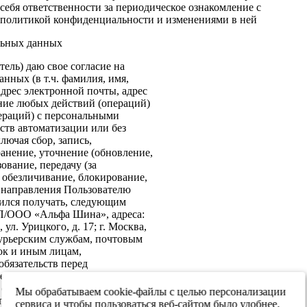
себя ответственности за периодическое ознакомление с
политикой конфиденциальности и изменениями в ней
льных данных
ель) даю свое согласие на
нных (в т.ч. фамилия, имя,
адрес электронной почты, адрес
ение любых действий (операций)
ераций) с персональными
ств автоматизации или без
лючая сбор, запись,
анение, уточнение (обновление,
ование, передачу (за
 обезличивание, блокирование,
: направления Пользователю
ился получать, следующим
ИП/ООО «Альфа Шина», адреса:
ул. Урицкого, д. 17; г. Москва,
 курьерским службам, почтовым
ок и иным лицам,
бязательств перед
е согласие на передачу в
х обеспечения информационной
Мы обрабатываем cookie-файлы с целью персонализации
 персональных данных третьим
сервиса и чтобы пользоваться веб-сайтом было удобнее.