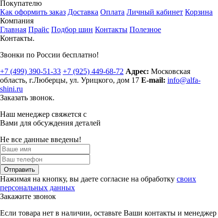
Покупателю
Как оформить заказ
Доставка
Оплата
Личный кабинет
Корзина
Компания
Главная
Прайс
Подбор шин
Контакты
Полезное
Контакты.
Звонки по России бесплатно!
+7 (499)
390-51-33
+7 (925)
449-68-72
Адрес:
Московская
область, г.Люберцы
,
ул. Урицкого, дом 17
E-mail:
info@alfa-
shini.ru
Заказать звонок.
Наш менеджер свяжется с
Вами для обсуждения деталей
Не все данные введены!
Отправить
Нажимая на кнопку, вы даете согласие на обработку
своих
персональных данных
Закажите звонок
Если товара нет в наличии, оставьте Ваши контакты и менеджер