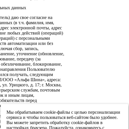
льных данных
ель) даю свое согласие на
нных (в т.ч. фамилия, имя,
адрес электронной почты, адрес
ение любых действий (операций)
ераций) с персональными
ств автоматизации или без
лючая сбор, запись,
анение, уточнение (обновление,
ование, передачу (за
 обезличивание, блокирование,
: направления Пользователю
ился получать, следующим
ИП/ООО «Альфа Шина», адреса:
ул. Урицкого, д. 17; г. Москва,
 курьерским службам, почтовым
ок и иным лицам,
бязательств перед
е согласие на передачу в
х обеспечения информационной
Мы обрабатываем cookie-файлы с целью персонализации
 персональных данных третьим
сервиса и чтобы пользоваться веб-сайтом было удобнее.
я реализации целей,
Вы можете запретить обработку cookie-файлов в
ласием. Настоящее согласие
настройках браузера. Пожалуйста, ознакомьтесь с