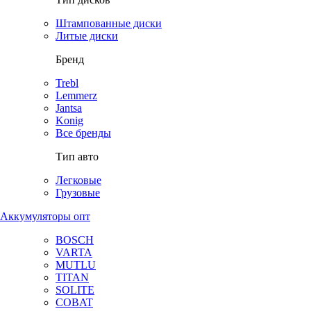
Штампованные диски
Литые диски
Бренд
Trebl
Lemmerz
Jantsa
Konig
Все бренды
Тип авто
Легковые
Грузовые
Аккумуляторы опт
BOSCH
VARTA
MUTLU
TITAN
SOLITE
COBAT