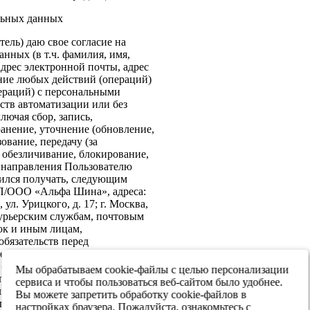
льных данных
ель) даю свое согласие на
нных (в т.ч. фамилия, имя,
адрес электронной почты, адрес
ение любых действий (операций)
ераций) с персональными
ств автоматизации или без
лючая сбор, запись,
анение, уточнение (обновление,
ование, передачу (за
 обезличивание, блокирование,
: направления Пользователю
ился получать, следующим
ИП/ООО «Альфа Шина», адреса:
ул. Урицкого, д. 17; г. Москва,
 курьерским службам, почтовым
ок и иным лицам,
бязательств перед
е согласие на передачу в
х обеспечения информационной
Мы обрабатываем cookie-файлы с целью персонализации
 персональных данных третьим
сервиса и чтобы пользоваться веб-сайтом было удобнее.
я реализации целей,
Вы можете запретить обработку cookie-файлов в
ласием. Настоящее согласие
настройках браузера. Пожалуйста, ознакомьтесь с