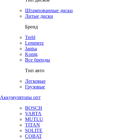
Штампованные диски
Литые диски
Бренд
Trebl
Lemmerz
Jantsa
Konig
Все бренды
Тип авто
Легковые
Грузовые
Аккумуляторы опт
BOSCH
VARTA
MUTLU
TITAN
SOLITE
COBAT