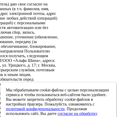
ель) даю свое согласие на
нных (в т.ч. фамилия, имя,
адрес электронной почты, адрес
ение любых действий (операций)
ераций) с персональными
ств автоматизации или без
лючая сбор, запись,
анение, уточнение (обновление,
ование, передачу (за
 обезличивание, блокирование,
: направления Пользователю
ился получать, следующим
ИП/ООО «Альфа Шина», адреса:
ул. Урицкого, д. 17; г. Москва,
 курьерским службам, почтовым
ок и иным лицам,
бязательств перед
е согласие на передачу в
х обеспечения информационной
Мы обрабатываем cookie-файлы с целью персонализации
 персональных данных третьим
сервиса и чтобы пользоваться веб-сайтом было удобнее.
я реализации целей,
Вы можете запретить обработку cookie-файлов в
ласием. Настоящее согласие
настройках браузера. Пожалуйста, ознакомьтесь с
тавления и до достижения целей
политикой конфиденциальности
. Продолжая
. Я оставляю за собой право
использовать сайт, Вы даете
согласие на обработку
твом составления