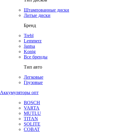
Штампованные диски
Литые диски
Бренд
Trebl
Lemmerz
Jantsa
Konig
Все бренды
Тип авто
Легковые
Грузовые
Аккумуляторы опт
BOSCH
VARTA
MUTLU
TITAN
SOLITE
COBAT