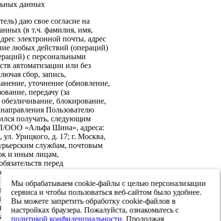
льных данных
ель) даю свое согласие на
нных (в т.ч. фамилия, имя,
адрес электронной почты, адрес
ение любых действий (операций)
ераций) с персональными
ств автоматизации или без
лючая сбор, запись,
анение, уточнение (обновление,
ование, передачу (за
 обезличивание, блокирование,
: направления Пользователю
ился получать, следующим
ИП/ООО «Альфа Шина», адреса:
ул. Урицкого, д. 17; г. Москва,
 курьерским службам, почтовым
ок и иным лицам,
бязательств перед
е согласие на передачу в
х обеспечения информационной
Мы обрабатываем cookie-файлы с целью персонализации
 персональных данных третьим
сервиса и чтобы пользоваться веб-сайтом было удобнее.
я реализации целей,
Вы можете запретить обработку cookie-файлов в
ласием. Настоящее согласие
настройках браузера. Пожалуйста, ознакомьтесь с
тавления и до достижения целей
политикой конфиденциальности
. Продолжая