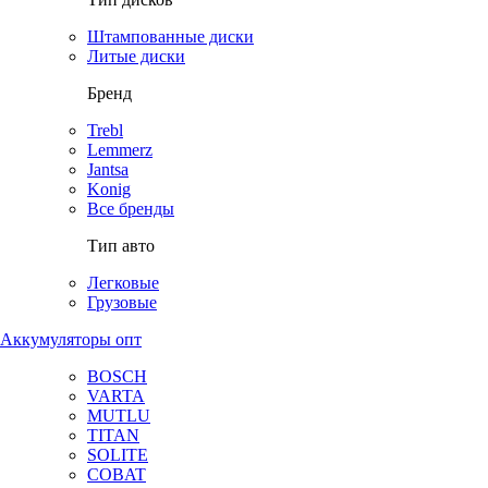
Штампованные диски
Литые диски
Бренд
Trebl
Lemmerz
Jantsa
Konig
Все бренды
Тип авто
Легковые
Грузовые
Аккумуляторы опт
BOSCH
VARTA
MUTLU
TITAN
SOLITE
COBAT