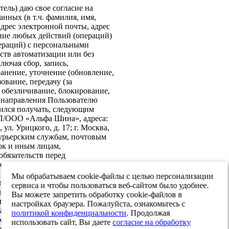
ель) даю свое согласие на
нных (в т.ч. фамилия, имя,
адрес электронной почты, адрес
ение любых действий (операций)
ераций) с персональными
ств автоматизации или без
лючая сбор, запись,
анение, уточнение (обновление,
ование, передачу (за
 обезличивание, блокирование,
: направления Пользователю
ился получать, следующим
ИП/ООО «Альфа Шина», адреса:
ул. Урицкого, д. 17; г. Москва,
 курьерским службам, почтовым
ок и иным лицам,
бязательств перед
е согласие на передачу в
х обеспечения информационной
Мы обрабатываем cookie-файлы с целью персонализации
 персональных данных третьим
сервиса и чтобы пользоваться веб-сайтом было удобнее.
я реализации целей,
Вы можете запретить обработку cookie-файлов в
ласием. Настоящее согласие
настройках браузера. Пожалуйста, ознакомьтесь с
тавления и до достижения целей
политикой конфиденциальности
. Продолжая
. Я оставляю за собой право
использовать сайт, Вы даете
согласие на обработку
твом составления