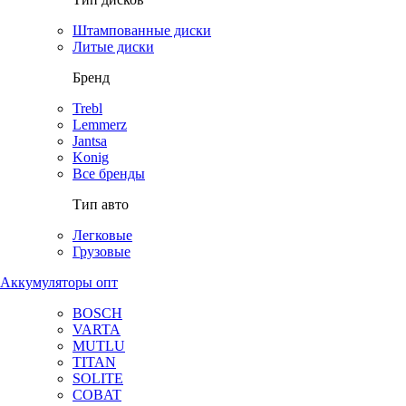
Штампованные диски
Литые диски
Бренд
Trebl
Lemmerz
Jantsa
Konig
Все бренды
Тип авто
Легковые
Грузовые
Аккумуляторы опт
BOSCH
VARTA
MUTLU
TITAN
SOLITE
COBAT