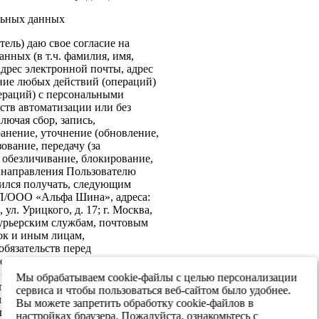
льных данных
ель) даю свое согласие на
нных (в т.ч. фамилия, имя,
адрес электронной почты, адрес
ение любых действий (операций)
ераций) с персональными
ств автоматизации или без
лючая сбор, запись,
анение, уточнение (обновление,
ование, передачу (за
 обезличивание, блокирование,
: направления Пользователю
ился получать, следующим
ИП/ООО «Альфа Шина», адреса:
ул. Урицкого, д. 17; г. Москва,
 курьерским службам, почтовым
ок и иным лицам,
бязательств перед
е согласие на передачу в
х обеспечения информационной
Мы обрабатываем cookie-файлы с целью персонализации
 персональных данных третьим
сервиса и чтобы пользоваться веб-сайтом было удобнее.
я реализации целей,
Вы можете запретить обработку cookie-файлов в
ласием. Настоящее согласие
настройках браузера. Пожалуйста, ознакомьтесь с