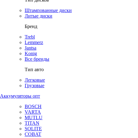
Штампованные диски
Литые диски
Бренд
Trebl
Lemmerz
Jantsa
Konig
Все бренды
Тип авто
Легковые
Грузовые
Аккумуляторы опт
BOSCH
VARTA
MUTLU
TITAN
SOLITE
COBAT