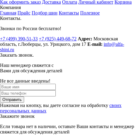
Как оформить заказ
Доставка
Оплата
Личный кабинет
Корзина
Компания
Главная
Прайс
Подбор шин
Контакты
Полезное
Контакты.
Звонки по России бесплатно!
+7 (499)
390-51-33
+7 (925)
449-68-72
Адрес:
Московская
область, г.Люберцы
,
ул. Урицкого, дом 17
E-mail:
info@alfa-
shini.ru
Заказать звонок.
Наш менеджер свяжется с
Вами для обсуждения деталей
Не все данные введены!
Отправить
Нажимая на кнопку, вы даете согласие на обработку
своих
персональных данных
Закажите звонок
Если товара нет в наличии, оставьте Ваши контакты и менеджер
свяжется для обсуждения деталей