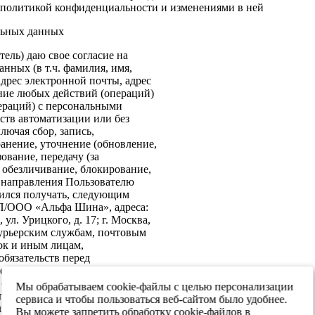
политикой конфиденциальности и изменениями в ней
льных данных
ель) даю свое согласие на
нных (в т.ч. фамилия, имя,
адрес электронной почты, адрес
ение любых действий (операций)
ераций) с персональными
ств автоматизации или без
лючая сбор, запись,
анение, уточнение (обновление,
ование, передачу (за
 обезличивание, блокирование,
: направления Пользователю
ился получать, следующим
ИП/ООО «Альфа Шина», адреса:
ул. Урицкого, д. 17; г. Москва,
 курьерским службам, почтовым
ок и иным лицам,
бязательств перед
е согласие на передачу в
х обеспечения информационной
Мы обрабатываем cookie-файлы с целью персонализации
 персональных данных третьим
сервиса и чтобы пользоваться веб-сайтом было удобнее.
я реализации целей,
Вы можете запретить обработку cookie-файлов в