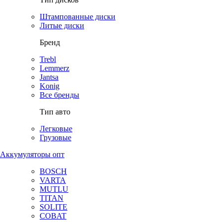
Штампованные диски
Литые диски
Бренд
Trebl
Lemmerz
Jantsa
Konig
Все бренды
Тип авто
Легковые
Грузовые
Аккумуляторы опт
BOSCH
VARTA
MUTLU
TITAN
SOLITE
COBAT