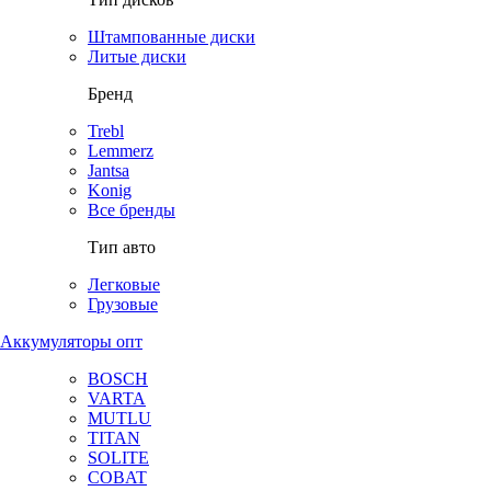
Штампованные диски
Литые диски
Бренд
Trebl
Lemmerz
Jantsa
Konig
Все бренды
Тип авто
Легковые
Грузовые
Аккумуляторы опт
BOSCH
VARTA
MUTLU
TITAN
SOLITE
COBAT