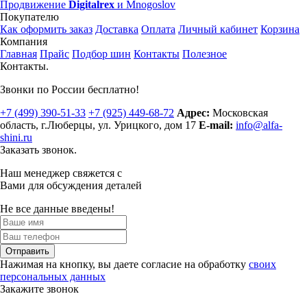
Продвижение
Digitalrex
и Mnogoslov
Покупателю
Как оформить заказ
Доставка
Оплата
Личный кабинет
Корзина
Компания
Главная
Прайс
Подбор шин
Контакты
Полезное
Контакты.
Звонки по России бесплатно!
+7 (499)
390-51-33
+7 (925)
449-68-72
Адрес:
Московская
область, г.Люберцы
,
ул. Урицкого, дом 17
E-mail:
info@alfa-
shini.ru
Заказать звонок.
Наш менеджер свяжется с
Вами для обсуждения деталей
Не все данные введены!
Отправить
Нажимая на кнопку, вы даете согласие на обработку
своих
персональных данных
Закажите звонок