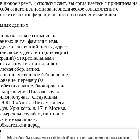
в любое время. Используя сайт, вы соглашаетесь с принятием на
себя ответственности за периодическое ознакомление с
политикой конфиденциальности и изменениями в ней
льных данных
ель) даю свое согласие на
нных (в т.ч. фамилия, имя,
адрес электронной почты, адрес
ение любых действий (операций)
ераций) с персональными
ств автоматизации или без
лючая сбор, запись,
анение, уточнение (обновление,
ование, передачу (за
 обезличивание, блокирование,
: направления Пользователю
ился получать, следующим
ИП/ООО «Альфа Шина», адреса:
ул. Урицкого, д. 17; г. Москва,
 курьерским службам, почтовым
ок и иным лицам,
бязательств перед
е согласие на передачу в
х обеспечения информационной
Мы обрабатываем cookie-файлы с целью персонализации