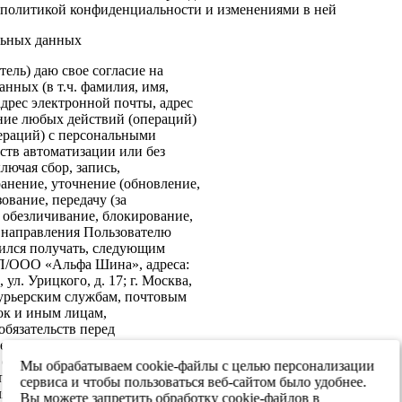
политикой конфиденциальности и изменениями в ней
льных данных
ель) даю свое согласие на
нных (в т.ч. фамилия, имя,
адрес электронной почты, адрес
ение любых действий (операций)
ераций) с персональными
ств автоматизации или без
лючая сбор, запись,
анение, уточнение (обновление,
ование, передачу (за
 обезличивание, блокирование,
: направления Пользователю
ился получать, следующим
ИП/ООО «Альфа Шина», адреса:
ул. Урицкого, д. 17; г. Москва,
 курьерским службам, почтовым
ок и иным лицам,
бязательств перед
е согласие на передачу в
х обеспечения информационной
Мы обрабатываем cookie-файлы с целью персонализации
 персональных данных третьим
сервиса и чтобы пользоваться веб-сайтом было удобнее.
я реализации целей,
Вы можете запретить обработку cookie-файлов в