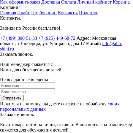
Как оформить заказ
Доставка
Оплата
Личный кабинет
Корзина
Компания
Главная
Прайс
Подбор шин
Контакты
Полезное
Контакты.
Звонки по России бесплатно!
+7 (499)
390-51-33
+7 (925)
449-68-72
Адрес:
Московская
область, г.Люберцы
,
ул. Урицкого, дом 17
E-mail:
info@alfa-
shini.ru
Заказать звонок.
Наш менеджер свяжется с
Вами для обсуждения деталей
Не все данные введены!
Отправить
Нажимая на кнопку, вы даете согласие на обработку
своих
персональных данных
Закажите звонок
Если товара нет в наличии, оставьте Ваши контакты и менеджер
свяжется для обсуждения деталей