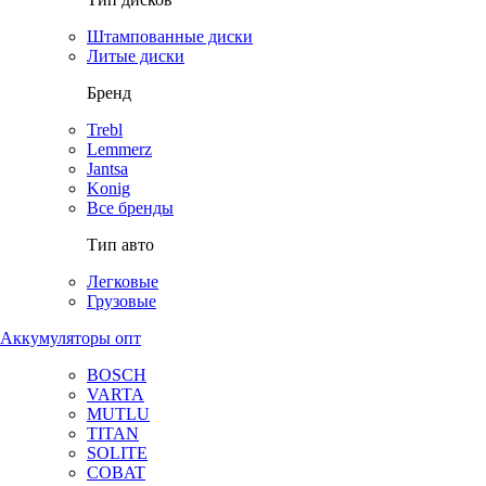
Штампованные диски
Литые диски
Бренд
Trebl
Lemmerz
Jantsa
Konig
Все бренды
Тип авто
Легковые
Грузовые
Аккумуляторы опт
BOSCH
VARTA
MUTLU
TITAN
SOLITE
COBAT