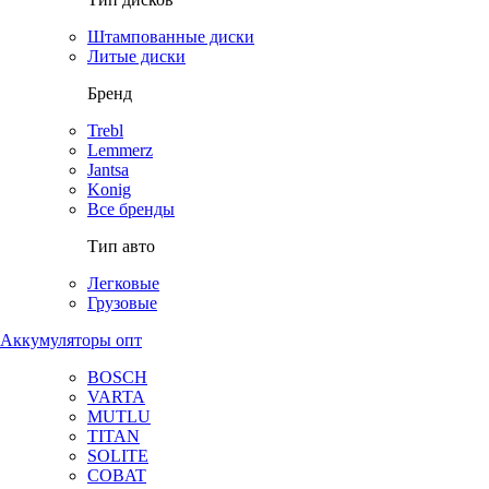
Штампованные диски
Литые диски
Бренд
Trebl
Lemmerz
Jantsa
Konig
Все бренды
Тип авто
Легковые
Грузовые
Аккумуляторы опт
BOSCH
VARTA
MUTLU
TITAN
SOLITE
COBAT