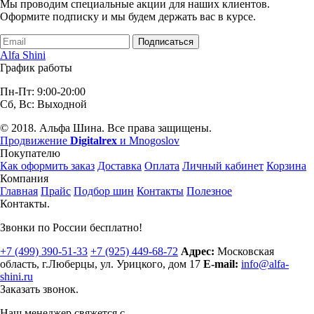
Мы проводим специальные акции для наших клиентов.
Оформите подписку и мы будем держать вас в курсе.
Подписаться
Alfa Shini
График работы
Пн-Пт: 9:00-20:00
Сб, Вс: Выходной
© 2018. Альфа Шина. Все права защищены.
Продвижение
Digitalrex
и Mnogoslov
Покупателю
Как оформить заказ
Доставка
Оплата
Личный кабинет
Корзина
Компания
Главная
Прайс
Подбор шин
Контакты
Полезное
Контакты.
Звонки по России бесплатно!
+7 (499)
390-51-33
+7 (925)
449-68-72
Адрес:
Московская
область, г.Люберцы
,
ул. Урицкого, дом 17
E-mail:
info@alfa-
shini.ru
Заказать звонок.
Наш менеджер свяжется с