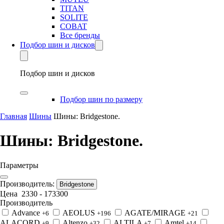
TITAN
SOLITE
COBAT
Все бренды
Подбор шин и дисков
Подбор шин и дисков
Подбор шин по размеру
Главная
Шины
Шины: Bridgestone.
Шины: Bridgestone.
Параметры
Производитель:
Bridgestone
Цена
2330
-
173300
Производитель
Advance
AEOLUS
AGATE/MIRAGE
+6
+196
+21
ALACORD
Altenzo
ALTILA
Amtel
+9
+32
+7
+14