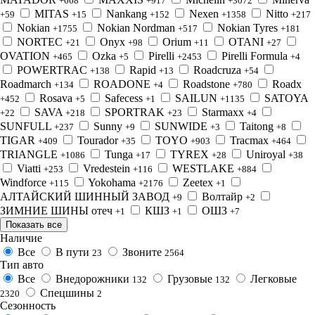
+668
+917
+3072
MITAS
Nankang
Nexen
Nitto
+59
+15
+152
+1358
+217
Nokian
Nokian Nordman
Nokian Tyres
+1755
+517
+181
NORTEC
Onyx
Orium
OTANI
+21
+98
+11
+27
OVATION
Ozka
Pirelli
Pirelli Formula
+465
+5
+2453
+4
POWERTRAC
Rapid
Roadcruza
+138
+13
+54
Roadmarch
ROADONE
Roadstone
Roadx
+134
+4
+780
Rosava
Safecess
SAILUN
SATOYA
+452
+5
+1
+1135
SAVA
SPORTRAK
Starmaxx
+22
+218
+23
+4
SUNFULL
Sunny
SUNWIDE
Taitong
+237
+9
+3
+8
TIGAR
Tourador
TOYO
Tracmax
+409
+35
+903
+464
TRIANGLE
Tunga
TYREX
Uniroyal
+1086
+17
+28
+38
Viatti
Vredestein
WESTLAKE
+253
+116
+884
Windforce
Yokohama
Zeetex
+115
+2176
+1
АЛТАЙСКИЙ ШИННЫЙ ЗАВОД
Волтайр
+9
+2
ЗИМНИЕ ШИНЫ отеч
КШЗ
ОШЗ
+1
+1
+7
Показать все
Наличие
Все
В пути
Звоните
23
2564
Тип авто
Все
Внедорожники
Грузовые
Легковые
132
132
Спецшины
2320
2
Сезонность