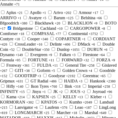
Annaite
+71
Aplus
Apollo
Arivo
Armour
+21
+1
+202
+17
ARRIVO
Avatyre
Barum
Belshina
+1
+5
+125
+66
Bfgoodrich
Blackhawk
BLACKLION
BOTO
+380
+20
+9
Bridgestone
Cachland
CARGOPOWER
+17
+10
+8
Comforser
COMPASAL
Continental
+18
+77
+3752
Contyre
Cooper
COPARTNER
CORDIANT
+18
+340
+1
CrossLeader
Delinte
DMack
Double
+426
+16
+406
+6
Coin
DoubleStar
Dunlop
DURUN
+52
+350
+1051
+6
Dynamo
Evergreen
Falken
Firestone
+149
+9
+3
+64
Formula
FORTUNE
FORWARD
FORZA
+95
+11
+32
+9
Fronway
FULDA
General Tire
Gislaved
+361
+11
+258
GITI
Goform
Golden Crown
Goodride
+267
+38
+5
+4
GOODTRIP
Goodyear
Greentrac
+152
+3
+2192
+65
Gripmax
GT Radial
HAIDA
Hankook
+631
+486
+3
+2380
Hifly
Ikon Tyres
Ilink
Imperial
+140
+760
+318
+258
INFINITY
Jinyu
JK
JOUS
Joyroad
+15
+1
+2
+2
+96
Kama
KAPSEN
KELLY
Kleber
+214
+25
+13
+1
KORMORAN
KPATOS
Kumho
Landsail
+302
+3
+2049
Lanvigator
Laufenn
Leao
LingLong
+215
+6
+376
+187
LONGMARCH
Marcher
Marshal
+819
+25
+18
+649
MATADOR
MAXXIS
Michelin
Minerva