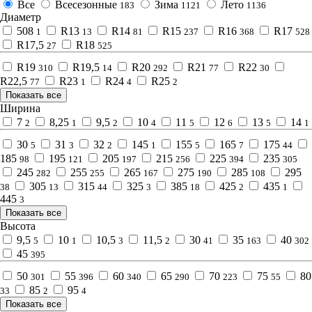
Все
Всесезонные
Зима
Лето
183
1121
1136
Диаметр
508
R13
R14
R15
R16
R17
1
13
81
237
368
528
R17,5
R18
27
525
R19
R19,5
R20
R21
R22
310
14
292
77
30
R22,5
R23
R24
R25
77
1
4
2
Показать все
Ширина
7
8,25
9,5
10
11
12
13
14
2
1
2
4
5
6
5
1
30
31
32
145
155
165
175
5
3
2
1
5
7
44
185
195
205
215
225
235
98
121
197
256
394
305
245
255
265
275
285
295
282
255
167
190
108
305
315
325
385
425
435
38
13
44
3
18
2
1
445
3
Показать все
Высота
9,5
10
10,5
11,5
30
35
40
5
1
3
2
41
163
302
45
395
50
55
60
65
70
75
80
301
396
340
290
223
55
85
95
33
2
4
Показать все