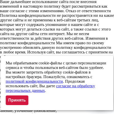
Ваше дальнейшее использование сайта после внесения
изменений в настоящую политику будет рассматриваться как
ваше согласие с этими изменениями. Отказ от ответственности
Политика конфиденциальности не распространяется ни на какие
другие сайты и не применима к веб-сайтам третьих лиц,
которые могут содержать упоминание о нашем сайте и с
которых могут делаться ссылки на сайт, а также ссылки с этого
сайта на другие сайты сети интернет. Мы не несем
ответственности за действия других веб-сайтов. Изменения в
политике конфиденциальности Мы имеем право по своему
усмотрению обновлять данную политику конфиденциальности
в любое время. Используя сайт, вы соглашаетесь с принятием на
себя ответственности за периодическое ознакомление с
политикой конфиденциальности и изменениями в ней
Мы обрабатываем cookie-файлы с целью персонализации
сервиса и чтобы пользоваться веб-сайтом было удобнее.
льных данных
Вы можете запретить обработку cookie-файлов в
настройках браузера. Пожалуйста, ознакомьтесь с
ель) даю свое согласие на
политикой конфиденциальности
. Продолжая
нных (в т.ч. фамилия, имя,
использовать сайт, Вы даете
согласие на обработку
адрес электронной почты, адрес
персональных данных
.
ение любых действий (операций)
ераций) с персональными
Принять
ств автоматизации или без
лючая сбор, запись,
анение, уточнение (обновление,