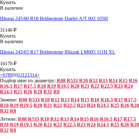
Купить
В наличии
Шины 245/60 R18 Bridgestone Dueler A/T 002 105H
31140
₽
Купить
В наличии
Шины 245/65 R17 Bridgestone Blizzak LM005 111H XL
16170
₽
Купить
<
6
7
8
9
10
11
12
13
14
>
Подбор шин по диаметру:
R08
R533
R10
R12
R13
R14
R15
R16
R16,5
R17
R17,5
R18
R19
R19,5
R20
R21
R22
R22,5
R23
R24
R24,5
R25
R26
R28
R32
R8
Зимние:
R08
R533
R10
R12
R13
R14
R15
R16
R16,5
R17
R17,5
R18
R19
R19,5
R20
R21
R22
R22,5
R23
R24
R24,5
R25
R26
R28
R32
R8
Летние:
R08
R533
R10
R12
R13
R14
R15
R16
R16,5
R17
R17,5
R18
R19
R19,5
R20
R21
R22
R22,5
R23
R24
R24,5
R25
R26
R28
R32
R8