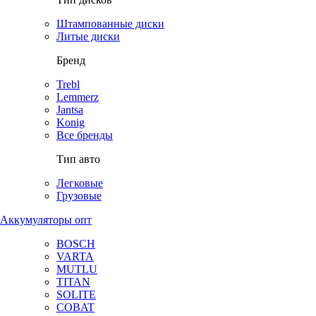
Штампованные диски
Литые диски
Бренд
Trebl
Lemmerz
Jantsa
Konig
Все бренды
Тип авто
Легковые
Грузовые
Аккумуляторы опт
BOSCH
VARTA
MUTLU
TITAN
SOLITE
COBAT