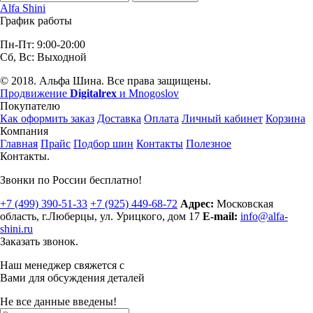
Alfa Shini
График работы
Пн-Пт: 9:00-20:00
Сб, Вс: Выходной
© 2018. Альфа Шина. Все права защищены.
Продвижение
Digitalrex
и Mnogoslov
Покупателю
Как оформить заказ
Доставка
Оплата
Личный кабинет
Корзина
Компания
Главная
Прайс
Подбор шин
Контакты
Полезное
Контакты.
Звонки по России бесплатно!
+7 (499)
390-51-33
+7 (925)
449-68-72
Адрес:
Московская
область, г.Люберцы
,
ул. Урицкого, дом 17
E-mail:
info@alfa-
shini.ru
Заказать звонок.
Наш менеджер свяжется с
Вами для обсуждения деталей
Не все данные введены!