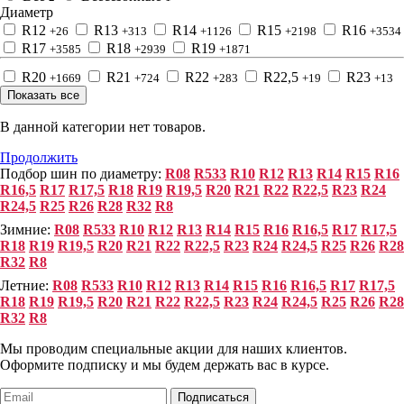
Диаметр
R12
R13
R14
R15
R16
+26
+313
+1126
+2198
+3534
R17
R18
R19
+3585
+2939
+1871
R20
R21
R22
R22,5
R23
+1669
+724
+283
+19
+13
Показать все
В данной категории нет товаров.
Продолжить
Подбор шин по диаметру:
R08
R533
R10
R12
R13
R14
R15
R16
R16,5
R17
R17,5
R18
R19
R19,5
R20
R21
R22
R22,5
R23
R24
R24,5
R25
R26
R28
R32
R8
Зимние:
R08
R533
R10
R12
R13
R14
R15
R16
R16,5
R17
R17,5
R18
R19
R19,5
R20
R21
R22
R22,5
R23
R24
R24,5
R25
R26
R28
R32
R8
Летние:
R08
R533
R10
R12
R13
R14
R15
R16
R16,5
R17
R17,5
R18
R19
R19,5
R20
R21
R22
R22,5
R23
R24
R24,5
R25
R26
R28
R32
R8
Мы проводим специальные акции для наших клиентов.
Оформите подписку и мы будем держать вас в курсе.
Подписаться