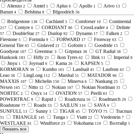
Altenzo
Amtel
Aplus
Apollo
Arivo
2
1
6
1
13
Barum
Belshina
Bfgoodrich
4
8
56
Bridgestone
Cachland
Comforser
Continental
138
3
10
Contyre
CORDIANT
CrossLeader
Delinte
217
6
80
4
DoubleStar
Dunlop
Dynamo
Falken
57
27
92
17
2
Firestone
Formula
FORWARD
Fronway
5
9
17
63
General Tire
Gislaved
Goform
Goodride
65
21
1
15
Goodyear
Greentrac
Gripmax
GT Radial
107
3
38
38
Hankook
Hifly
Ikon Tyres
Ilink
Imperial
183
23
62
11
8
Jinyu
Joyroad
Kama
KAPSEN
1
6
26
5
KORMORAN
Kumho
Landsail
Laufenn
39
161
41
43
Leao
LingLong
Marshal
MATADOR
30
112
51
96
MAXXIS
Michelin
Minerva
Nankang
107
150
6
25
Nexen
Nitto
Nokian
Nokian Nordman
165
12
107
35
NORTEC
Onyx
OVATION
Pirelli
2
14
57
83
POWERTRAC
Rapid
Roadcruza
Roadmarch
9
2
16
29
Roadstone
Roadx
SAILUN
SAVA
77
53
116
9
SUNFULL
Sunny
TIGAR
TOYO
Tracmax
13
3
45
75
TRIANGLE
Tunga
Viatti
Vredestein
51
145
1
22
7
WESTLAKE
Windforce
Yokohama
Волтайр
81
23
110
1
Показать все