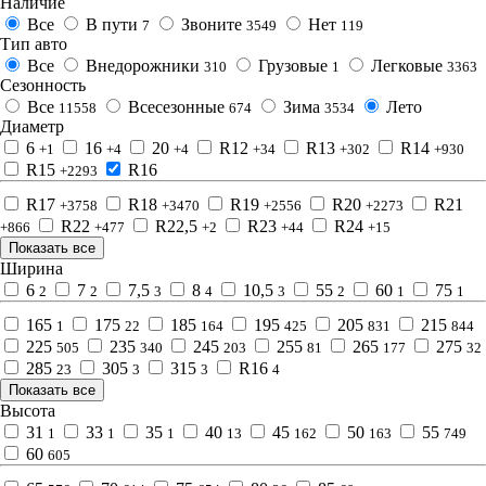
Наличие
Все
В пути
Звоните
Нет
7
3549
119
Тип авто
Все
Внедорожники
Грузовые
Легковые
310
1
3363
Сезонность
Все
Всесезонные
Зима
Лето
11558
674
3534
Диаметр
6
16
20
R12
R13
R14
+1
+4
+4
+34
+302
+930
R15
R16
+2293
R17
R18
R19
R20
R21
+3758
+3470
+2556
+2273
R22
R22,5
R23
R24
+866
+477
+2
+44
+15
Показать все
Ширина
6
7
7,5
8
10,5
55
60
75
2
2
3
4
3
2
1
1
165
175
185
195
205
215
1
22
164
425
831
844
225
235
245
255
265
275
505
340
203
81
177
32
285
305
315
R16
23
3
3
4
Показать все
Высота
31
33
35
40
45
50
55
1
1
1
13
162
163
749
60
605