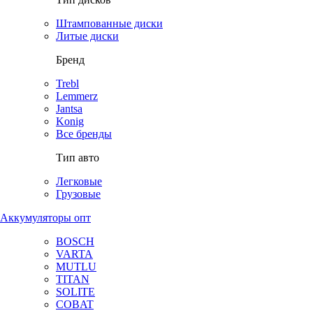
Штампованные диски
Литые диски
Бренд
Trebl
Lemmerz
Jantsa
Konig
Все бренды
Тип авто
Легковые
Грузовые
Аккумуляторы опт
BOSCH
VARTA
MUTLU
TITAN
SOLITE
COBAT