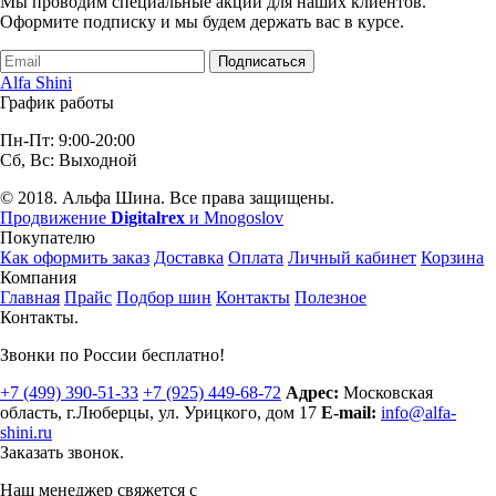
Мы проводим специальные акции для наших клиентов.
Оформите подписку и мы будем держать вас в курсе.
Подписаться
Alfa Shini
График работы
Пн-Пт: 9:00-20:00
Сб, Вс: Выходной
© 2018. Альфа Шина. Все права защищены.
Продвижение
Digitalrex
и Mnogoslov
Покупателю
Как оформить заказ
Доставка
Оплата
Личный кабинет
Корзина
Компания
Главная
Прайс
Подбор шин
Контакты
Полезное
Контакты.
Звонки по России бесплатно!
+7 (499)
390-51-33
+7 (925)
449-68-72
Адрес:
Московская
область, г.Люберцы
,
ул. Урицкого, дом 17
E-mail:
info@alfa-
shini.ru
Заказать звонок.
Наш менеджер свяжется с